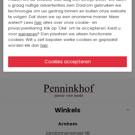
u graag nuttige advertenties zien. Daarom gebruiken we
technologie om uw gedrag binnen en buiten onze website
565,10 $
226,04 $
te volgen. Dat doen we op een anonieme manier. Meer
High
weten? Lees
hier
alles over onze cookie- en
COURANT S91026
privacyverklaring. Klik op 'Oké' om te accepteren. Kiest u
voor
weigeren
? Dan plaatsen we alleen functionele
cookies. Wilt u zelf bepalen welke cookies er geplaatst
worden klik dan
hier
.
Filter op
1
Winkels
Arnhem
Jansbinnensingel 11B