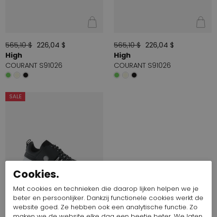
565,10 $
226,04 $
565,10 $
226,04 $
High
High
COURANT S91026
COURANT S91026
SALE
Cookies.
Met cookies en technieken die daarop lijken helpen we je
beter en persoonlijker. Dankzij functionele cookies werkt de
website goed. Ze hebben ook een analytische functie. Zo
maken we de website elke dag een beetje beter. We laten