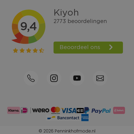
Gratis verzending vanaf € 100,=
Bel +31570592339
Spaarpunten
Shop the Look
Telefonisch bestellen ook mogelijk
Persoonlijk advies:
0570-592339
© 2026 Penninkhofmode.nl