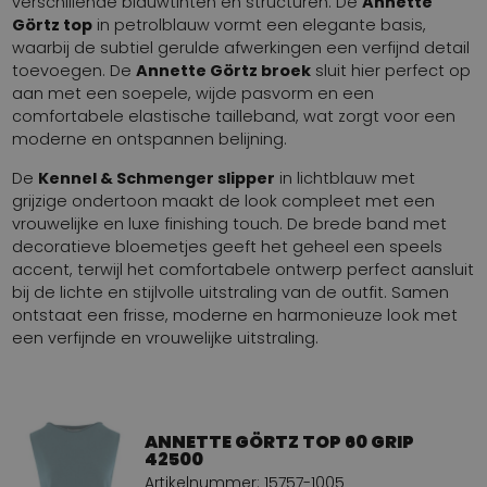
verschillende blauwtinten en structuren. De
Annette
Görtz top
in petrolblauw vormt een elegante basis,
waarbij de subtiel gerulde afwerkingen een verfijnd detail
toevoegen. De
Annette Görtz broek
sluit hier perfect op
aan met een soepele, wijde pasvorm en een
comfortabele elastische tailleband, wat zorgt voor een
moderne en ontspannen belijning.
De
Kennel & Schmenger slipper
in lichtblauw met
grijzige ondertoon maakt de look compleet met een
vrouwelijke en luxe finishing touch. De brede band met
decoratieve bloemetjes geeft het geheel een speels
accent, terwijl het comfortabele ontwerp perfect aansluit
bij de lichte en stijlvolle uitstraling van de outfit. Samen
ontstaat een frisse, moderne en harmonieuze look met
een verfijnde en vrouwelijke uitstraling.
ANNETTE GÖRTZ TOP 60 GRIP
42500
Artikelnummer: 15757-1005