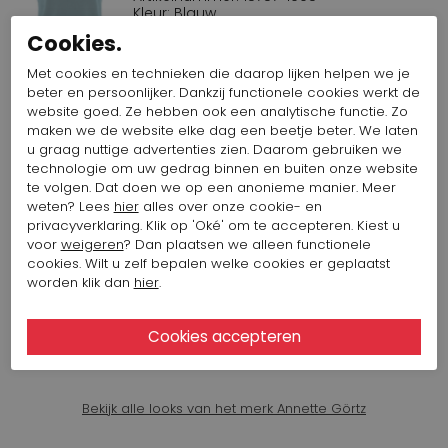
Kleur: Blauw
149,65 $
Cookies.
299,31 $
Met cookies en technieken die daarop lijken helpen we je
beter en persoonlijker. Dankzij functionele cookies werkt de
ANNETTE GÖRTZ BROEK 60 GREY
website goed. Ze hebben ook een analytische functie. Zo
42500
maken we de website elke dag een beetje beter. We laten
Artikelnummer: 15760-1005
u graag nuttige advertenties zien. Daarom gebruiken we
Kleur: Blauw
technologie om uw gedrag binnen en buiten onze website
236,32 $
472,65 $
te volgen. Dat doen we op een anonieme manier. Meer
weten? Lees
hier
alles over onze cookie- en
privacyverklaring. Klik op 'Oké' om te accepteren. Kiest u
KENNEL & SCHMENGER SANDAAL
voor
weigeren
? Dan plaatsen we alleen functionele
BABY BLUE 111126-0010
cookies. Wilt u zelf bepalen welke cookies er geplaatst
worden klik dan
hier
.
Artikelnummer: 15812-1041
Kleur: Blauw
306,24 $
Bekijk alle looks van het merk Annette Görtz