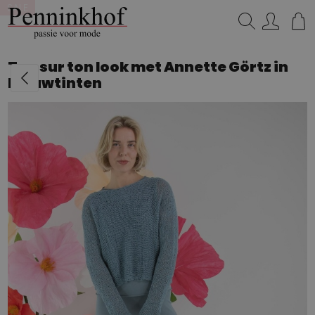
SALE
SALE
Zoeken...
Ton sur ton look met Annette Görtz in
blauwtinten