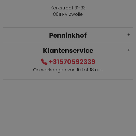
Kerkstraat 31-33
8011 RV Zwolle
Penninkhof
Klantenservice
+31570592339
Op werkdagen van 10 tot 18 uur.
Gratis verzending vanaf € 100,=
Bel +31570592339
Spaarpunten
Shop the Look
Telefonisch bestellen ook mogelijk