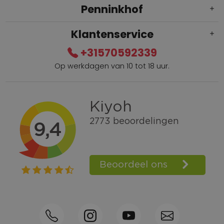
Penninkhof
Klantenservice
+31570592339
Op werkdagen van 10 tot 18 uur.
Gratis verzending vanaf € 100,=
Bel +31570592339
Spaarpunten
Shop the Look
Telefonisch bestellen ook mogelijk
Persoonlijk advies:
0570-592339