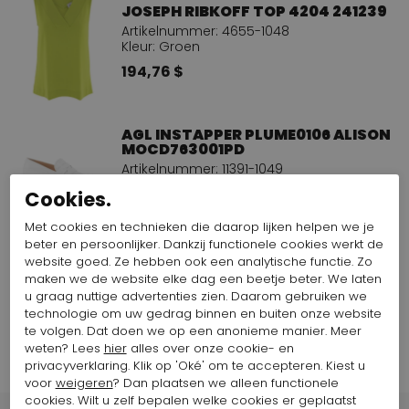
JOSEPH RIBKOFF TOP 4204 241239
Artikelnummer: 4655-1048
Kleur: Groen
194,76 $
AGL INSTAPPER PLUME0106 ALISON
MOCD763001PD
Artikelnummer: 11391-1049
Kleur: Roomwit
Cookies.
168,25 $
420,63 $
Met cookies en technieken die daarop lijken helpen we je
beter en persoonlijker. Dankzij functionele cookies werkt de
website goed. Ze hebben ook een analytische functie. Zo
maken we de website elke dag een beetje beter. We laten
Bekijk alle looks van het merk ML Collections
u graag nuttige advertenties zien. Daarom gebruiken we
technologie om uw gedrag binnen en buiten onze website
te volgen. Dat doen we op een anonieme manier. Meer
weten? Lees
hier
alles over onze cookie- en
privacyverklaring. Klik op 'Oké' om te accepteren. Kiest u
voor
weigeren
? Dan plaatsen we alleen functionele
cookies. Wilt u zelf bepalen welke cookies er geplaatst