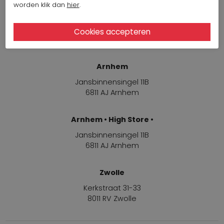
worden klik dan
hier
.
Winkels
Arnhem
Jansbinnensingel 11B
6811 AJ Arnhem
Arnhem • High Store •
Jansbinnensingel 11B
6811 AJ Arnhem
Zwolle
Kerkstraat 31-33
8011 RV Zwolle