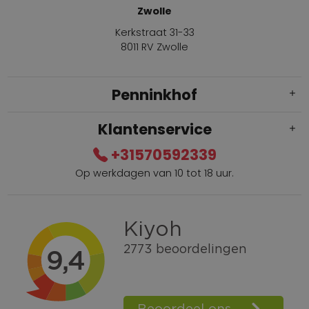
Zwolle
Kerkstraat 31-33
8011 RV Zwolle
Penninkhof
Klantenservice
+31570592339
Op werkdagen van 10 tot 18 uur.
Gratis verzending vanaf € 100,=
Bel +31570592339
Spaarpunten
Shop the Look
Telefonisch bestellen ook mogelijk