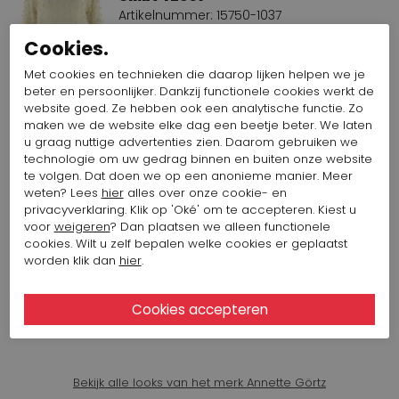
Artikelnummer: 15750-1037
Kleur: Beige
Cookies.
224,15 $
448,29 $
Met cookies en technieken die daarop lijken helpen we je
beter en persoonlijker. Dankzij functionele cookies werkt de
ANNETTE GÖRTZ BROEK 07 DUAL
website goed. Ze hebben ook een analytische functie. Zo
42122
maken we de website elke dag een beetje beter. We laten
u graag nuttige advertenties zien. Daarom gebruiken we
Artikelnummer: 15766-1031
Kleur: Rood
technologie om uw gedrag binnen en buiten onze website
te volgen. Dat doen we op een anonieme manier. Meer
276 $
552,01 $
weten? Lees
hier
alles over onze cookie- en
privacyverklaring. Klik op 'Oké' om te accepteren. Kiest u
voor
weigeren
? Dan plaatsen we alleen functionele
CERVONE SANDAAL WILLER CUOIO
cookies. Wilt u zelf bepalen welke cookies er geplaatst
572
worden klik dan
hier
.
Artikelnummer: 14232-1042
Kleur: Cognac
126,19 $
252,38 $
Bekijk alle looks van het merk Annette Görtz