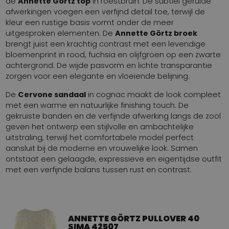
de
Annette Görtz top
in roestbruin. De subtiel gerulde
afwerkingen voegen een verfijnd detail toe, terwijl de
kleur een rustige basis vormt onder de meer
uitgesproken elementen. De
Annette Görtz broek
brengt juist een krachtig contrast met een levendige
bloemenprint in rood, fuchsia en olijfgroen op een zwarte
achtergrond. De wijde pasvorm en lichte transparantie
zorgen voor een elegante en vloeiende belijning.
De
Cervone sandaal
in cognac maakt de look compleet
met een warme en natuurlijke finishing touch. De
gekruiste banden en de verfijnde afwerking langs de zool
geven het ontwerp een stijlvolle en ambachtelijke
uitstraling, terwijl het comfortabele model perfect
aansluit bij de moderne en vrouwelijke look. Samen
ontstaat een gelaagde, expressieve en eigentijdse outfit
met een verfijnde balans tussen rust en contrast.
ANNETTE GÖRTZ PULLOVER 40
SIMA 42507