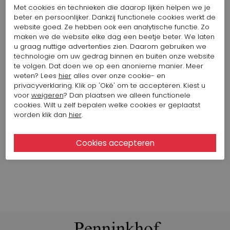
Artikelnummer: 16185-1046
Met cookies en technieken die daarop lijken helpen we je
Kleur: Groen
beter en persoonlijker. Dankzij functionele cookies werkt de
website goed. Ze hebben ook een analytische functie. Zo
398,86 $
maken we de website elke dag een beetje beter. We laten
u graag nuttige advertenties zien. Daarom gebruiken we
technologie om uw gedrag binnen en buiten onze website
KENNEL & SCHMENGER SNEAKER
te volgen. Dat doen we op een anonieme manier. Meer
PYTHON 314100-0230-6090
weten? Lees
hier
alles over onze cookie- en
Artikelnummer: 15815-1022
privacyverklaring. Klik op 'Oké' om te accepteren. Kiest u
Kleur: Multi color
voor
weigeren
? Dan plaatsen we alleen functionele
cookies. Wilt u zelf bepalen welke cookies er geplaatst
207,41 $
345,69 $
worden klik dan
hier
.
Bekijk alle looks van het merk HIGH