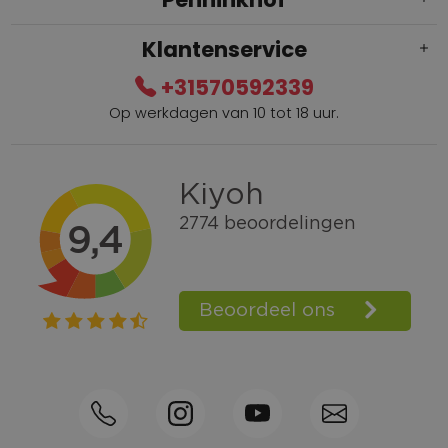
Klantenservice
+31570592339
Op werkdagen van 10 tot 18 uur.
Gratis verzending vanaf € 100,=
Bel +31570592339
Spaarpunten
Shop the Look
Telefonisch bestellen ook mogelijk
Persoonlijk advies:
0570-592339