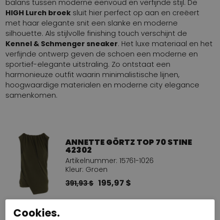
balans tussen moderne eenvoud en verfijnde stijl. De
HIGH Lurch broek
sluit hier perfect op aan en creëert
met haar elegante snit een slanke en moderne
silhouette. Als stijlvolle finishing touch verschijnt de
Kennel & Schmenger sneaker
. Het luxe materiaal en het
verfijnde ontwerp geven de schoen een moderne en
sportief-elegante uitstraling. Zo ontstaat een
harmonieuze outfit waarin minimalistische lijnen,
hoogwaardige materialen en moderne city elegance
samenkomen.
ANNETTE GÖRTZ TOP 70 STINE
42302
Artikelnummer: 15761-1026
Kleur: Groen
195,97 $
391,93 $
Cookies.
HIGH BROEK 440 LURCH S01873