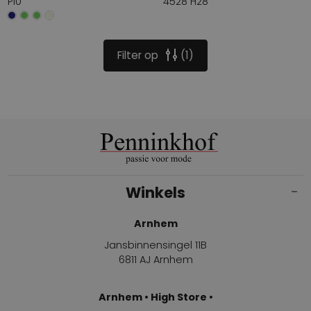
P10
4528 H28
Filter op
1
Winkels
Arnhem
Jansbinnensingel 11B
6811 AJ Arnhem
Arnhem • High Store •