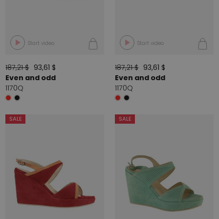
Start video
Start video
187,21 $
93,61 $
187,21 $
93,61 $
Even and odd
Even and odd
1170Q
1170Q
SALE
SALE