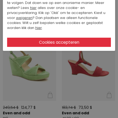
249,54 $
124,77 $
249,54 $
124,77 $
te volgen. Dat doen we op een anonieme manier. Meer
Even and odd
Even and odd
weten? Lees
hier
alles over onze cookie- en
29
29
privacyverklaring. Klik op 'Oké' om te accepteren. Kiest u
voor
weigeren
? Dan plaatsen we alleen functionele
cookies. Wilt u zelf bepalen welke cookies er geplaatst
worden klik dan
hier
.
SALE
SALE
249,54 $
124,77 $
183,74 $
73,50 $
Even and odd
Even and odd