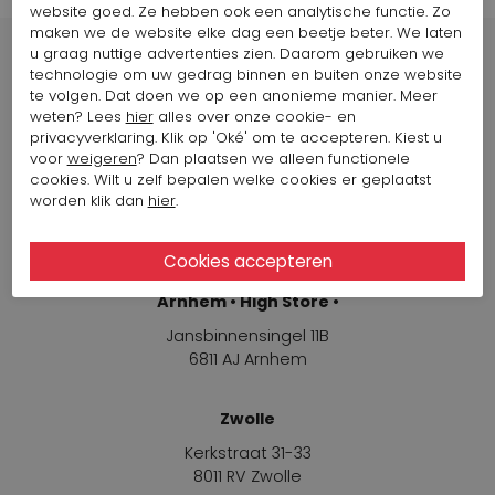
website goed. Ze hebben ook een analytische functie. Zo
maken we de website elke dag een beetje beter. We laten
u graag nuttige advertenties zien. Daarom gebruiken we
technologie om uw gedrag binnen en buiten onze website
te volgen. Dat doen we op een anonieme manier. Meer
weten? Lees
hier
alles over onze cookie- en
Winkels
privacyverklaring. Klik op 'Oké' om te accepteren. Kiest u
voor
weigeren
? Dan plaatsen we alleen functionele
cookies. Wilt u zelf bepalen welke cookies er geplaatst
Arnhem
worden klik dan
hier
.
Jansbinnensingel 11B
6811 AJ Arnhem
Arnhem • High Store •
Jansbinnensingel 11B
6811 AJ Arnhem
Zwolle
Kerkstraat 31-33
8011 RV Zwolle