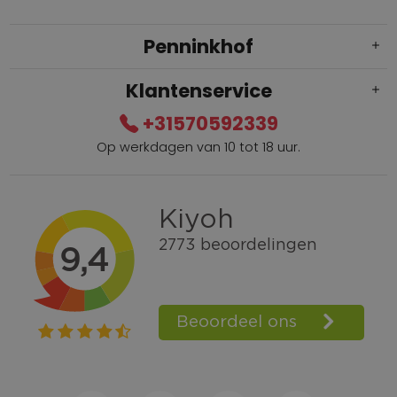
Penninkhof
Klantenservice
+31570592339
Op werkdagen van 10 tot 18 uur.
Gratis verzending vanaf € 100,=
Bel +31570592339
Spaarpunten
Shop the Look
Telefonisch bestellen ook mogelijk
Persoonlijk advies:
0570-592339