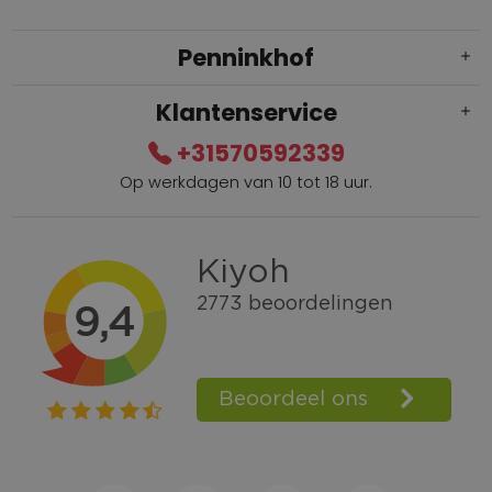
Penninkhof
Klantenservice
+31570592339
Op werkdagen van 10 tot 18 uur.
Gratis verzending vanaf € 100,=
Bel +31570592339
Spaarpunten
Shop the Look
Telefonisch bestellen ook mogelijk
Persoonlijk advies:
0570-592339