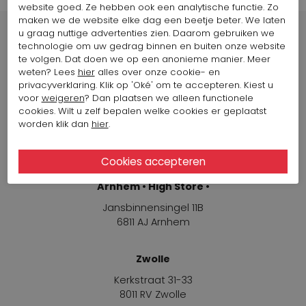
website goed. Ze hebben ook een analytische functie. Zo
maken we de website elke dag een beetje beter. We laten
u graag nuttige advertenties zien. Daarom gebruiken we
technologie om uw gedrag binnen en buiten onze website
te volgen. Dat doen we op een anonieme manier. Meer
weten? Lees
hier
alles over onze cookie- en
Winkels
privacyverklaring. Klik op 'Oké' om te accepteren. Kiest u
voor
weigeren
? Dan plaatsen we alleen functionele
cookies. Wilt u zelf bepalen welke cookies er geplaatst
Arnhem
worden klik dan
hier
.
Jansbinnensingel 11B
6811 AJ Arnhem
Arnhem • High Store •
Jansbinnensingel 11B
6811 AJ Arnhem
Zwolle
Kerkstraat 31-33
8011 RV Zwolle