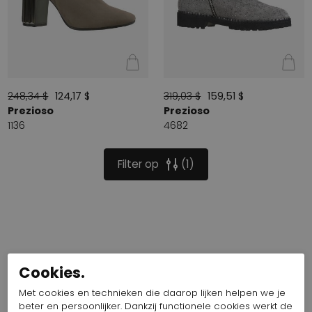
248,34 $
124,17 $
319,03 $
159,51 $
Prezioso
Prezioso
1136
4682
Filter op
1
Cookies.
Met cookies en technieken die daarop lijken helpen we je
beter en persoonlijker. Dankzij functionele cookies werkt de