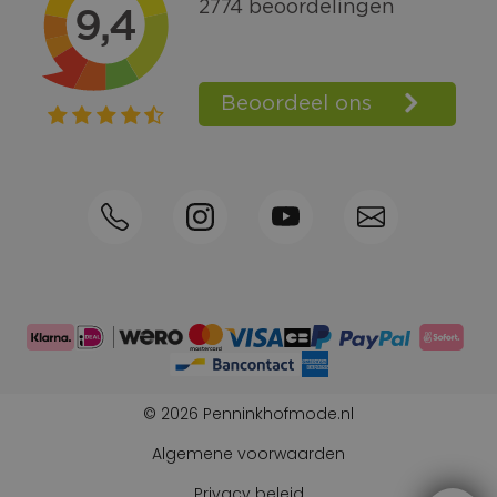
Bel +31570592339
Spaarpunten
Shop the Look
Telefonisch bestellen ook mogelijk
Persoonlijk advies:
0570-592339
© 2026 Penninkhofmode.nl
Algemene voorwaarden
Privacy beleid