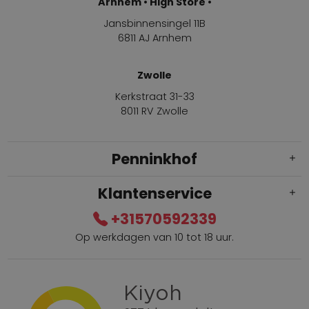
Arnhem • High Store •
Jansbinnensingel 11B
6811 AJ Arnhem
Zwolle
Kerkstraat 31-33
8011 RV Zwolle
Penninkhof
Klantenservice
+31570592339
Op werkdagen van 10 tot 18 uur.
Gratis verzending vanaf € 100,=