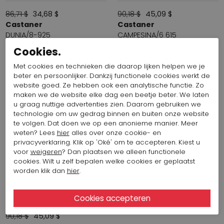
86,71 $
34,68 $
90,18 $
45,09 $
Castaner
Castaner
DUNIA/8-925
CAMPESINA/6 615
Cookies.
Met cookies en technieken die daarop lijken helpen we je
SALE
beter en persoonlijker. Dankzij functionele cookies werkt de
website goed. Ze hebben ook een analytische functie. Zo
maken we de website elke dag een beetje beter. We laten
u graag nuttige advertenties zien. Daarom gebruiken we
technologie om uw gedrag binnen en buiten onze website
te volgen. Dat doen we op een anonieme manier. Meer
weten? Lees
hier
alles over onze cookie- en
privacyverklaring. Klik op 'Oké' om te accepteren. Kiest u
voor
weigeren
? Dan plaatsen we alleen functionele
cookies. Wilt u zelf bepalen welke cookies er geplaatst
worden klik dan
hier
.
90,18 $
45,09 $