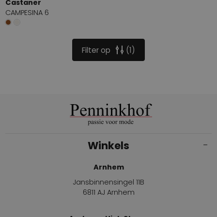
Castaner
CAMPESINA 6
Filter op
1
Winkels
Arnhem
Jansbinnensingel 11B
6811 AJ Arnhem