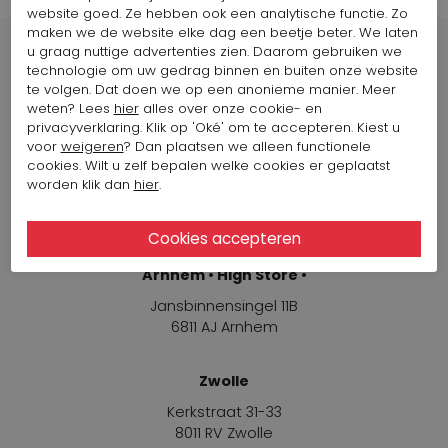
website goed. Ze hebben ook een analytische functie. Zo
maken we de website elke dag een beetje beter. We laten
u graag nuttige advertenties zien. Daarom gebruiken we
technologie om uw gedrag binnen en buiten onze website
te volgen. Dat doen we op een anonieme manier. Meer
weten? Lees
hier
alles over onze cookie- en
Winkels
privacyverklaring. Klik op 'Oké' om te accepteren. Kiest u
voor
weigeren
? Dan plaatsen we alleen functionele
cookies. Wilt u zelf bepalen welke cookies er geplaatst
Arnhem
worden klik dan
hier
.
Jansbinnensingel 11B
6811 AJ Arnhem
Arnhem • High Store •
Jansbinnensingel 11B
6811 AJ Arnhem
Zwolle
Kerkstraat 31-33
8011 RV Zwolle