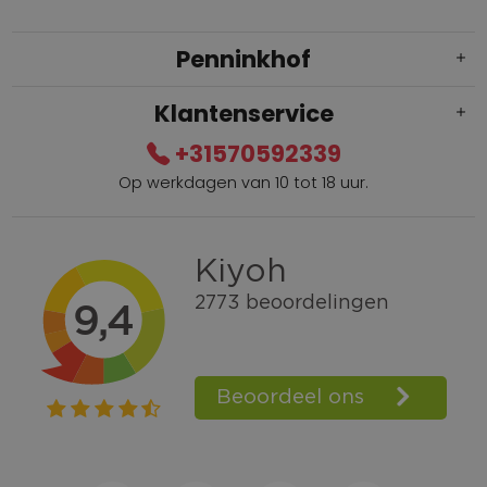
Penninkhof
Klantenservice
+31570592339
Op werkdagen van 10 tot 18 uur.
Gratis verzending vanaf € 100,=
Bel +31570592339
Spaarpunten
Shop the Look
Telefonisch bestellen ook mogelijk
Persoonlijk advies:
0570-592339