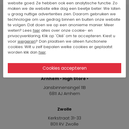
website goed. Ze hebben ook een analytische functie. Zo
maken we de website elke dag een beetje beter. We laten
u graag nuttige advertenties zien. Daarom gebruiken we
technologie om uw gedrag binnen en buiten onze website
te volgen. Dat doen we op een anonieme manier. Meer
weten? Lees
hier
alles over onze cookie- en
Winkels
privacyverklaring. Klik op 'Oké' om te accepteren. Kiest u
voor
weigeren
? Dan plaatsen we alleen functionele
cookies. Wilt u zelf bepalen welke cookies er geplaatst
Arnhem
worden klik dan
hier
.
Jansbinnensingel 11B
6811 AJ Arnhem
Arnhem • High Store •
Jansbinnensingel 11B
6811 AJ Arnhem
Zwolle
Kerkstraat 31-33
8011 RV Zwolle