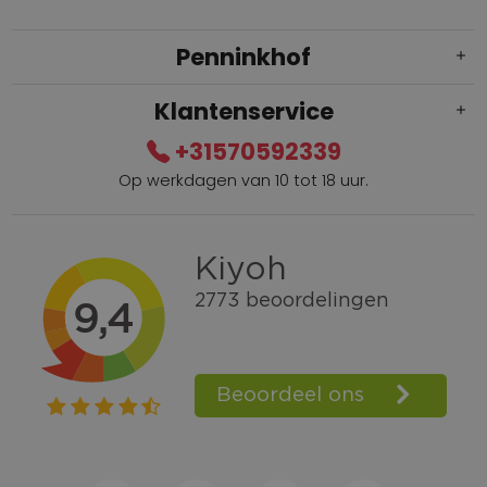
Penninkhof
Klantenservice
+31570592339
Op werkdagen van 10 tot 18 uur.
Gratis verzending vanaf € 100,=
Bel +31570592339
Spaarpunten
Shop the Look
Telefonisch bestellen ook mogelijk
Persoonlijk advies:
0570-592339