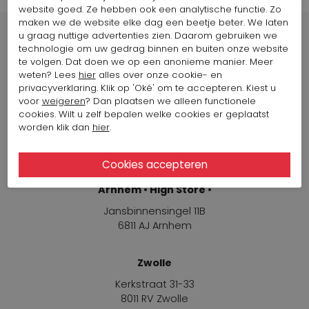
website goed. Ze hebben ook een analytische functie. Zo
maken we de website elke dag een beetje beter. We laten
u graag nuttige advertenties zien. Daarom gebruiken we
technologie om uw gedrag binnen en buiten onze website
te volgen. Dat doen we op een anonieme manier. Meer
weten? Lees
hier
alles over onze cookie- en
Winkels
privacyverklaring. Klik op 'Oké' om te accepteren. Kiest u
voor
weigeren
? Dan plaatsen we alleen functionele
cookies. Wilt u zelf bepalen welke cookies er geplaatst
Arnhem
worden klik dan
hier
.
Jansbinnensingel 11B
6811 AJ Arnhem
Arnhem • High Store •
Jansbinnensingel 11B
6811 AJ Arnhem
Zwolle
Kerkstraat 31-33
8011 RV Zwolle