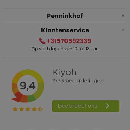
Penninkhof
Klantenservice
+31570592339
Op werkdagen van 10 tot 18 uur.
Gratis verzending vanaf € 100,=
Bel +31570592339
Spaarpunten
Shop the Look
Telefonisch bestellen ook mogelijk
Persoonlijk advies:
0570-592339