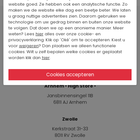
website goed. Ze hebben ook een analytische functie. Zo
maken we de website elke dag een beetje beter. We laten
u graag nuttige advertenties zien. Daarom gebruiken we
technologie om uw gedrag binnen en buiten onze website
te volgen. Dat doen we op een anonieme manier. Meer
weten? Lees
hier
alles over onze cookie- en
Winkels
privacyverklaring. Klik op 'Oké' om te accepteren. Kiest u
voor
weigeren
? Dan plaatsen we alleen functionele
cookies. Wilt u zelf bepalen welke cookies er geplaatst
Arnhem
worden klik dan
hier
.
Jansbinnensingel 11B
6811 AJ Arnhem
Arnhem • High Store •
Jansbinnensingel 11B
6811 AJ Arnhem
Zwolle
Kerkstraat 31-33
8011 RV Zwolle