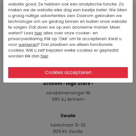
website goed. Ze hebben ook een analytische functie. Zo
maken we de website elke dag een beetje beter. We laten
u graag nuttige advertenties zien. Daarom gebruiken we
technologie om uw gedrag binnen en buiten onze website
te volgen. Dat doen we op een anonieme manier. Meer
weten? Lees
hier
alles over onze cookie- en
Winkels
privacyverklaring. Klik op 'Oké' om te accepteren. Kiest u
voor
weigeren
? Dan plaatsen we alleen functionele
cookies. Wilt u zelf bepalen welke cookies er geplaatst
Arnhem
worden klik dan
hier
.
Jansbinnensingel 11B
6811 AJ Arnhem
Arnhem • High Store •
Jansbinnensingel 11B
6811 AJ Arnhem
Zwolle
Kerkstraat 31-33
8011 RV Zwolle