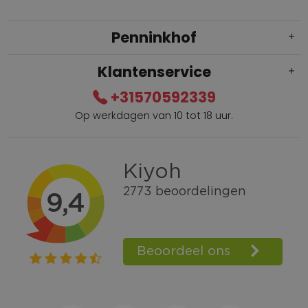
Penninkhof
Klantenservice
+31570592339
Op werkdagen van 10 tot 18 uur.
Gratis verzending vanaf € 100,=
Bel +31570592339
Spaarpunten
Shop the Look
Telefonisch bestellen ook mogelijk
Persoonlijk advies:
0570-592339