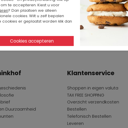
 om te accepteren. Kiest u voor
eren
? Dan plaatsen we alleen
ionele cookies. Wilt u zelf bepalen
 cookies er geplaatst worden klik dan
inkhof
Klantenservice
geschiedenis
Shoppen in eigen valuta
losofie
TAX FREE SHOPPING
brief
Overzicht verzendkosten
 en Duurzaamheid
Bestellen
punten
Telefonisch Bestellen
Leveren