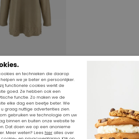
$
89,49 $
okies.
dutta mode
cookies en technieken die daarop
n helpen we je beter en persoonlijker.
ij functionele cookies werkt de
ite goed. Ze hebben ook een
ytische functie. Zo maken we de
ite elke dag een beetje beter. We
 u graag nuttige advertenties zien.
om gebruiken we technologie om uw
ag binnen en buiten onze website te
en. Dat doen we op een anonieme
er. Meer weten? Lees
hier
alles over
cookie- en privacyverklaring. Klik op