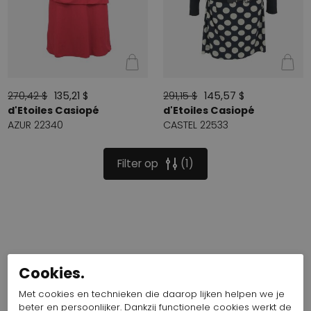
270,42 $
135,21 $
291,15 $
145,57 $
d'Etoiles Casiopé
d'Etoiles Casiopé
AZUR 22340
CASTEL 22533
Filter op
1
Cookies.
Met cookies en technieken die daarop lijken helpen we je
beter en persoonlijker. Dankzij functionele cookies werkt de