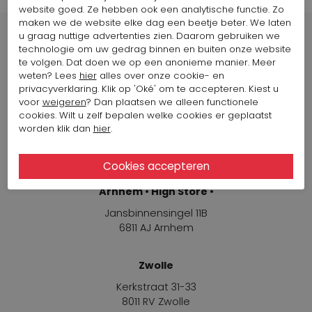
website goed. Ze hebben ook een analytische functie. Zo
maken we de website elke dag een beetje beter. We laten
u graag nuttige advertenties zien. Daarom gebruiken we
technologie om uw gedrag binnen en buiten onze website
te volgen. Dat doen we op een anonieme manier. Meer
weten? Lees
hier
alles over onze cookie- en
Winkels
privacyverklaring. Klik op 'Oké' om te accepteren. Kiest u
voor
weigeren
? Dan plaatsen we alleen functionele
cookies. Wilt u zelf bepalen welke cookies er geplaatst
Arnhem
worden klik dan
hier
.
Jansbinnensingel 11B
6811 AJ Arnhem
Arnhem • High Store •
Jansbinnensingel 11B
6811 AJ Arnhem
Zwolle
Kerkstraat 31-33
8011 RV Zwolle