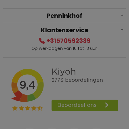
Penninkhof
Klantenservice
+31570592339
Op werkdagen van 10 tot 18 uur.
Gratis verzending vanaf € 100,=
Bel +31570592339
Spaarpunten
Shop the Look
Telefonisch bestellen ook mogelijk
Persoonlijk advies:
0570-592339