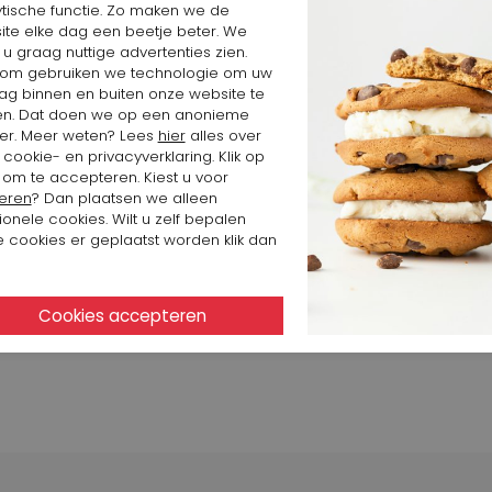
ytische functie. Zo maken we de
ite elke dag een beetje beter. We
 u graag nuttige advertenties zien.
om gebruiken we technologie om uw
ag binnen en buiten onze website te
en. Dat doen we op een anonieme
er. Meer weten? Lees
hier
alles over
cookie- en privacyverklaring. Klik op
 om te accepteren. Kiest u voor
eren
? Dan plaatsen we alleen
ionele cookies. Wilt u zelf bepalen
 cookies er geplaatst worden klik dan
$
179,09 $
alm
LERS NOTCH