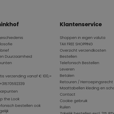
inkhof
Klantenservice
geschiedenis
Shoppen in eigen valuta
losofie
TAX FREE SHOPPING
brief
Overzicht verzendkosten
 en Duurzaamheid
Bestellen
punten
Telefonisch Bestellen
Leveren
Betalen
tis verzending vanaf € 100,=
Retouren / Herroepingsrecht
 +31570592339
Maattabellen kleding en sc
arpunten
Contact
p the Look
Cookie gebruik
efonisch bestellen ook
Ruilen
elijk
Zakelijk bestellen excl. 21% B