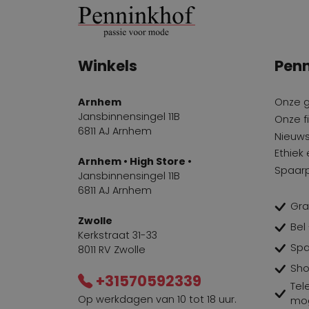
clasen
1
d'Etoiles Casiopé
6
Winkels
Penn
Deyk
7
E...due
1
Arnhem
Onze 
Etoile du Monde
Jansbinnensingel 11B
6
Onze fi
6811 AJ Arnhem
Nieuws
fontana
1
Ethiek
Arnhem • High Store •
Fuchs Schmitt
5
Spaar
Jansbinnensingel 11B
6811 AJ Arnhem
Gabi Lauton
1
Gra
Garella
2
Zwolle
Bel
Kerkstraat 31-33
Girbaud Be
10
Spa
8011 RV Zwolle
Sho
Heide ost
4
+31570592339
Tel
Ischiko
2
Op werkdagen van 10 tot 18 uur.
mog