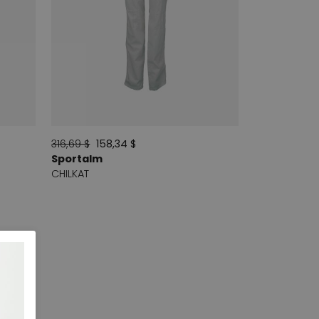
316,69 $
158,34 $
Sportalm
CHILKAT