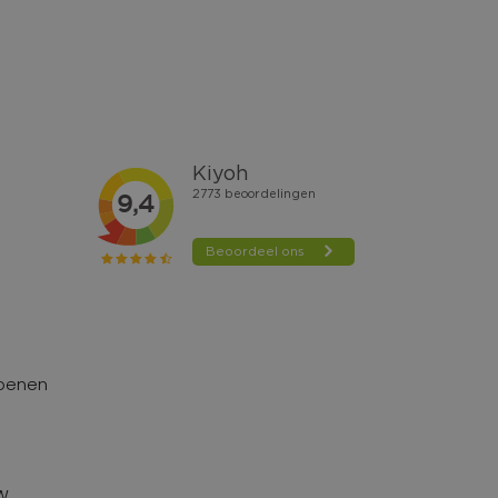
hoenen
TW