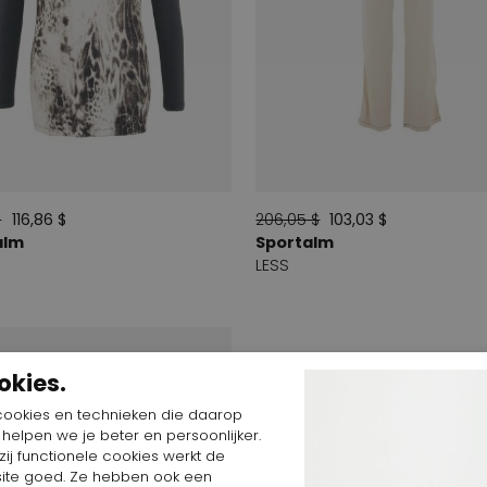
$
116,86 $
206,05 $
103,03 $
alm
Sportalm
LESS
okies.
cookies en technieken die daarop
n helpen we je beter en persoonlijker.
ij functionele cookies werkt de
ite goed. Ze hebben ook een