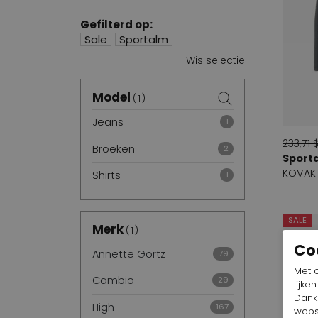
Gefilterd op:
Sale
Sportalm
Wis selectie
Model
1
Sale
Jeans
1
233,71 
Broeken
2
Sport
KOVAK
Shirts
1
SALE
Merk
1
Co
Annette Görtz
79
Met 
Cambio
29
lijke
Dankz
High
167
webs