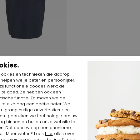
 $
172,65 $
okies.
, Rene
cookies en technieken die daarop
72015
n helpen we je beter en persoonlijker.
ij functionele cookies werkt de
ite goed. Ze hebben ook een
ytische functie. Zo maken we de
ite elke dag een beetje beter. We
 u graag nuttige advertenties zien.
om gebruiken we technologie om uw
ag binnen en buiten onze website te
en. Dat doen we op een anonieme
er. Meer weten? Lees
hier
alles over
cookie- en privacyverklaring. Klik op