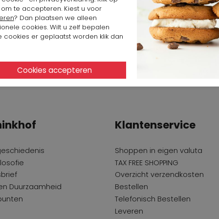
 om te accepteren. Kiest u voor
eren
? Dan plaatsen we alleen
ionele cookies. Wilt u zelf bepalen
 cookies er geplaatst worden klik dan
inkhof
Klantenservice
geschiedenis
Shoppen in eigen valuta
losofie
TAX FREE SHOPPING
brief
Overzicht verzendkosten
 en Duurzaamheid
Bestellen
punten
Telefonisch Bestellen
Leveren