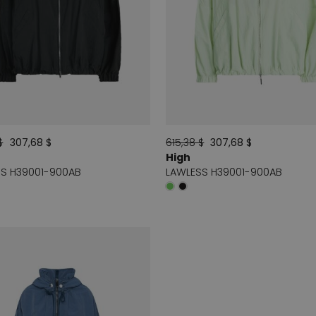
$
307,68 $
615,38 $
307,68 $
High
S H39001-900AB
LAWLESS H39001-900AB