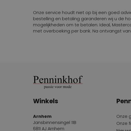
Onze service houdt niet op bij een goed advies
bestelling en betaling garanderen wij u de h
mogelijkheden om te betalen: Ideal, Mastercar
met overboeking per bank. Na ontvangst van u
Winkels
Penn
Arnhem
Onze 
Jansbinnensingel 11B
Onze fi
6811 AJ Arnhem
Nieuws