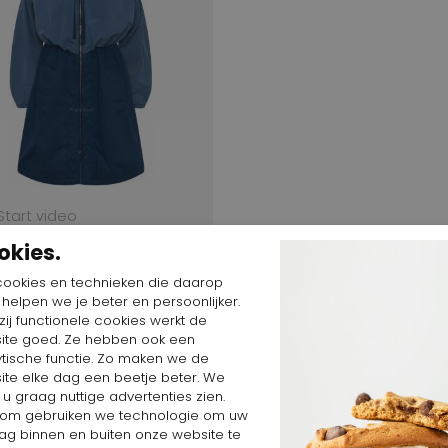
Start video
okies.
 $
712,35 $
cookies en technieken die daarop
n helpen we je beter en persoonlijker.
SS 735037
ij functionele cookies werkt de
ite goed. Ze hebben ook een
ytische functie. Zo maken we de
ite elke dag een beetje beter. We
 u graag nuttige advertenties zien.
om gebruiken we technologie om uw
LE KUNT U EENVOUDIG BESTELLEN BIJ P
ag binnen en buiten onze website te