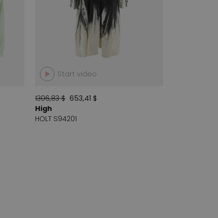
Start video
1306,83 $
653,41 $
High
HOLT S94201