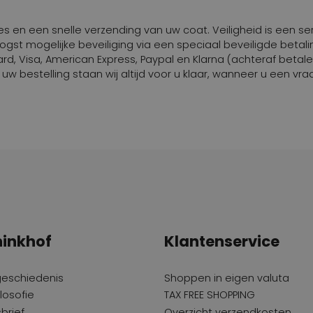
 en een snelle verzending van uw coat. Veiligheid is een serv
oogst mogelijke beveiliging via een speciaal beveiligde beta
d, Visa, American Express, Paypal en Klarna (achteraf betale
w bestelling staan wij altijd voor u klaar, wanneer u een vra
inkhof
Klantenservice
geschiedenis
Shoppen in eigen valuta
losofie
TAX FREE SHOPPING
brief
Overzicht verzendkosten