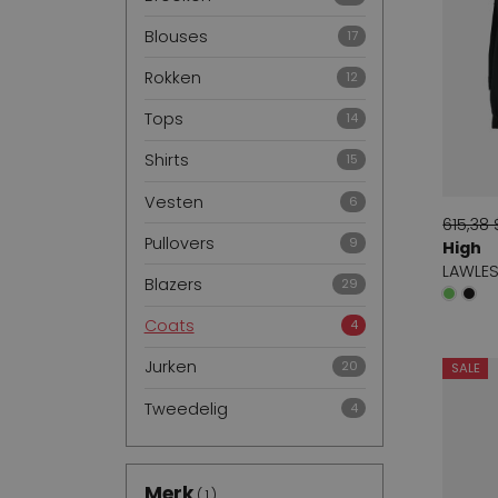
Blouses
17
Rokken
12
Tops
14
Shirts
15
Vesten
6
615,38 
Pullovers
9
High
LAWLES
Blazers
29
Coats
4
Jurken
20
SALE
Tweedelig
4
Merk
1