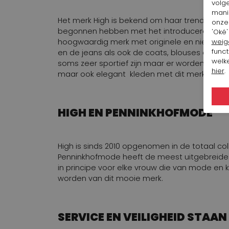
volg
mani
Het merk High is bekend om haar trendy en orig
onze 
begonnen hebben met het introduceren van he
'Oké'
weig
hoogwaardig merk met originele en nieuwe ont
funct
en de jeans als ook de coats, blouses en ves
welke
soms zeer sportief zijn maar er worden ook 
hier
.
maar ook elegant kleden met dit merk.
HIGH EN PENNINKHOFMODE
High is sinds 2010 opgenomen in de totaal co
Penninkhofmode heeft de meest uitgebreide Hig
in principe voor elke vrouw die van mode en 
worden van dit mooie merk.
SERVICE EN VEILIGHEID STAA