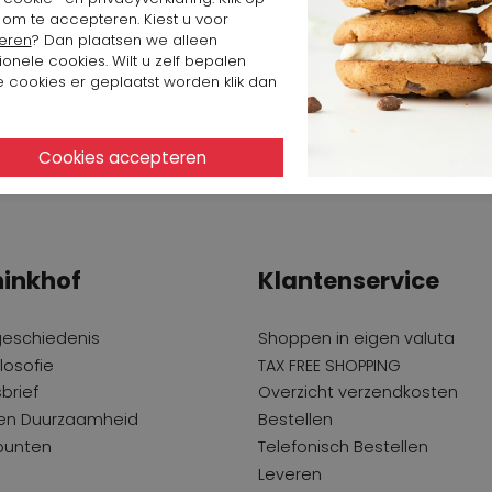
 om te accepteren. Kiest u voor
eren
? Dan plaatsen we alleen
ionele cookies. Wilt u zelf bepalen
 cookies er geplaatst worden klik dan
inkhof
Klantenservice
geschiedenis
Shoppen in eigen valuta
losofie
TAX FREE SHOPPING
brief
Overzicht verzendkosten
 en Duurzaamheid
Bestellen
punten
Telefonisch Bestellen
Leveren