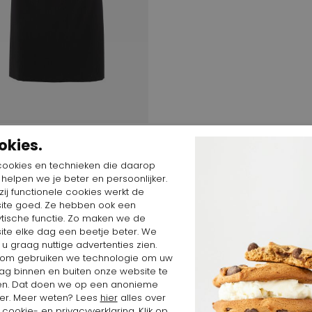
$
96,42 $
okies.
n
cookies en technieken die daarop
n helpen we je beter en persoonlijker.
ij functionele cookies werkt de
ite goed. Ze hebben ook een
ytische functie. Zo maken we de
ite elke dag een beetje beter. We
 u graag nuttige advertenties zien.
om gebruiken we technologie om uw
ag binnen en buiten onze website te
en. Dat doen we op een anonieme
er. Meer weten? Lees
hier
alles over
cookie- en privacyverklaring. Klik op