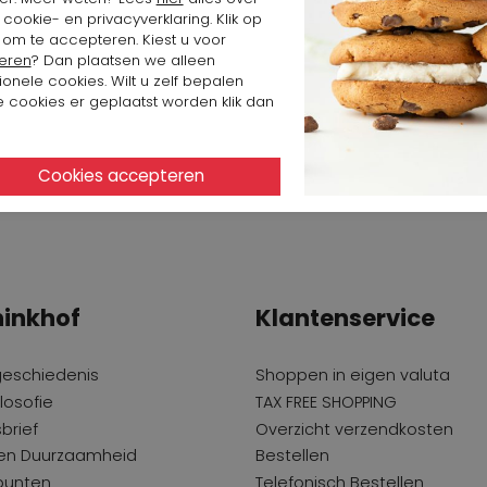
cookie- en privacyverklaring. Klik op
 om te accepteren. Kiest u voor
eren
? Dan plaatsen we alleen
ionele cookies. Wilt u zelf bepalen
 cookies er geplaatst worden klik dan
inkhof
Klantenservice
geschiedenis
Shoppen in eigen valuta
losofie
TAX FREE SHOPPING
brief
Overzicht verzendkosten
 en Duurzaamheid
Bestellen
punten
Telefonisch Bestellen