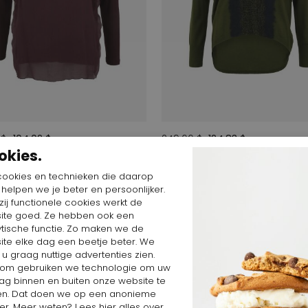
 $
104,02 $
249,66 $
124,83 $
okies.
 and Kisses
Cakes and Kisses
6533
5063-6512
cookies en technieken die daarop
n helpen we je beter en persoonlijker.
ij functionele cookies werkt de
ite goed. Ze hebben ook een
ytische functie. Zo maken we de
ite elke dag een beetje beter. We
 u graag nuttige advertenties zien.
om gebruiken we technologie om uw
ag binnen en buiten onze website te
en. Dat doen we op een anonieme
er. Meer weten? Lees
hier
alles over