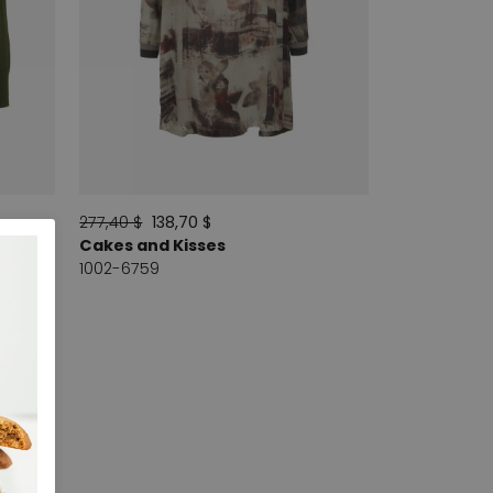
277,40 $
138,70 $
Cakes and Kisses
1002-6759