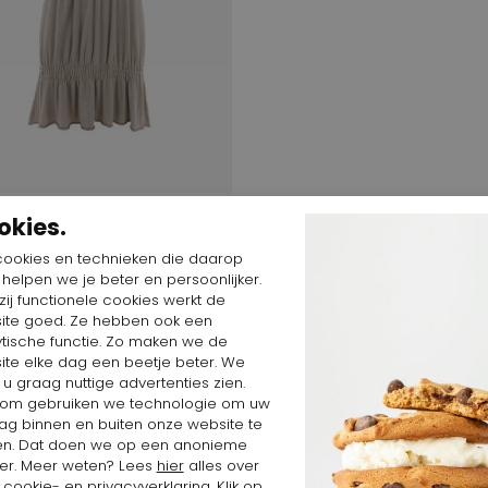
$
96,11 $
okies.
cookies en technieken die daarop
n helpen we je beter en persoonlijker.
ij functionele cookies werkt de
ite goed. Ze hebben ook een
ytische functie. Zo maken we de
ite elke dag een beetje beter. We
 u graag nuttige advertenties zien.
om gebruiken we technologie om uw
ag binnen en buiten onze website te
en. Dat doen we op een anonieme
er. Meer weten? Lees
hier
alles over
cookie- en privacyverklaring. Klik op