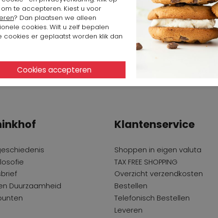
 om te accepteren. Kiest u voor
eren
? Dan plaatsen we alleen
ionele cookies. Wilt u zelf bepalen
 cookies er geplaatst worden klik dan
inkhof
Klantenservice
geschiedenis
Shoppen in eigen valuta
losofie
TAX FREE SHOPPING
brief
Overzicht verzendkosten
 en Duurzaamheid
Bestellen
punten
Telefonisch Bestellen
Leveren