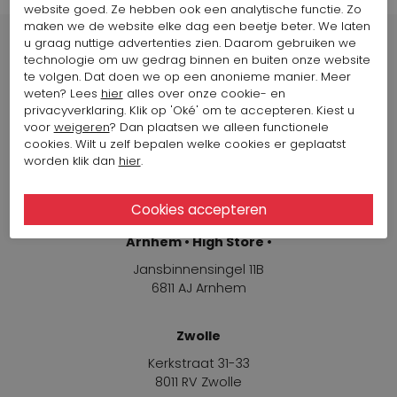
website goed. Ze hebben ook een analytische functie. Zo
maken we de website elke dag een beetje beter. We laten
u graag nuttige advertenties zien. Daarom gebruiken we
technologie om uw gedrag binnen en buiten onze website
te volgen. Dat doen we op een anonieme manier. Meer
weten? Lees
hier
alles over onze cookie- en
Winkels
privacyverklaring. Klik op 'Oké' om te accepteren. Kiest u
voor
weigeren
? Dan plaatsen we alleen functionele
cookies. Wilt u zelf bepalen welke cookies er geplaatst
Arnhem
worden klik dan
hier
.
Jansbinnensingel 11B
6811 AJ Arnhem
Arnhem • High Store •
Jansbinnensingel 11B
6811 AJ Arnhem
Zwolle
Kerkstraat 31-33
8011 RV Zwolle