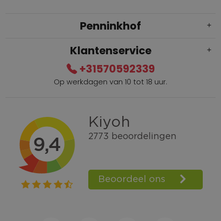
Penninkhof
Klantenservice
+31570592339
Op werkdagen van 10 tot 18 uur.
Gratis verzending vanaf € 100,=
Bel +31570592339
Spaarpunten
Shop the Look
Telefonisch bestellen ook mogelijk
Persoonlijk advies:
0570-592339