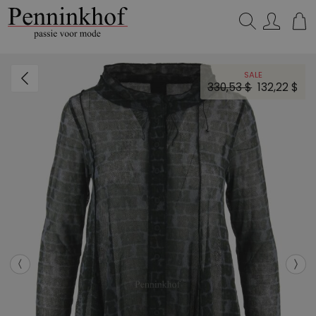
Zoeken...
SALE
330,53 $
132,22 $