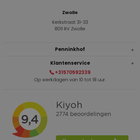
Zwolle
Kerkstraat 31-33
8011 RV Zwolle
Penninkhof
Klantenservice
+31570592339
Op werkdagen van 10 tot 18 uur.
Gratis verzending vanaf € 100,=
Bel +31570592339
Spaarpunten
Shop the Look