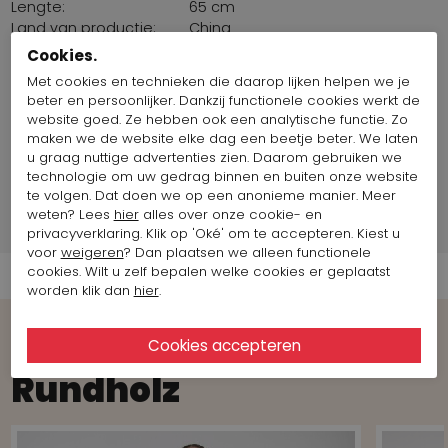
Lengte:
65 cm
Land van productie:
China
Borstomvang:
88 cm
Cookies.
Maat artikel op foto:
Maat S
Met cookies en technieken die daarop lijken helpen we je
beter en persoonlijker. Dankzij functionele cookies werkt de
website goed. Ze hebben ook een analytische functie. Zo
Fotomodel informatie
maken we de website elke dag een beetje beter. We laten
u graag nuttige advertenties zien. Daarom gebruiken we
technologie om uw gedrag binnen en buiten onze website
Merk Informatie
te volgen. Dat doen we op een anonieme manier. Meer
weten? Lees
hier
alles over onze cookie- en
Verzend informatie
privacyverklaring. Klik op 'Oké' om te accepteren. Kiest u
voor
weigeren
? Dan plaatsen we alleen functionele
cookies. Wilt u zelf bepalen welke cookies er geplaatst
worden klik dan
hier
.
Bekijk meer Looks van het merk
Rundholz