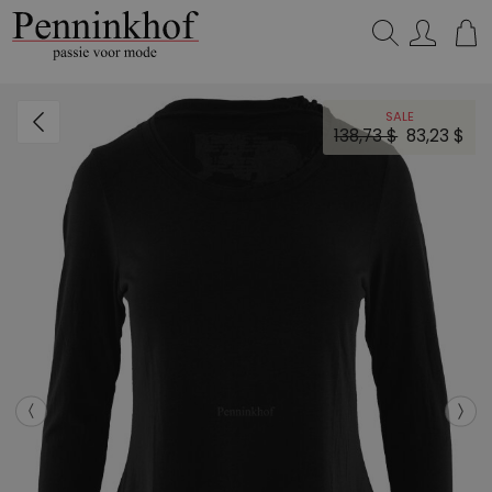
Zoeken...
SALE
138,73 $
83,23 $