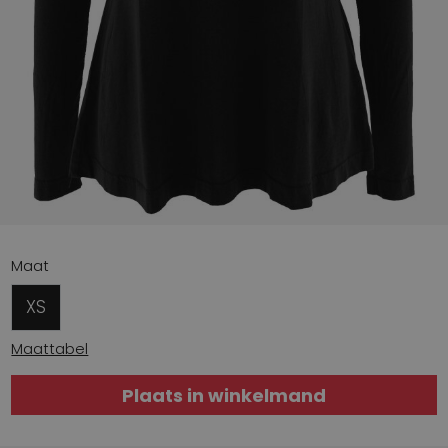
Maat
XS
Maattabel
Plaats in winkelmand