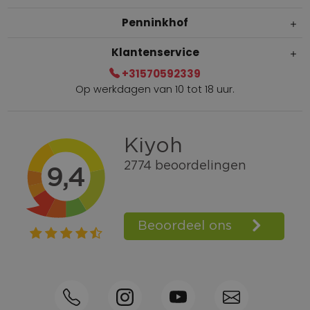
Penninkhof
Klantenservice
+31570592339
Op werkdagen van 10 tot 18 uur.
Gratis verzending vanaf € 100,=
Bel +31570592339
Spaarpunten
Shop the Look
Telefonisch bestellen ook mogelijk
Persoonlijk advies:
0570-592339