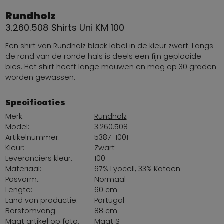
Rundholz
3.260.508 Shirts Uni KM 100
Een shirt van Rundholz black label in de kleur zwart. Langs
de rand van de ronde hals is deels een fijn geplooide
bies. Het shirt heeft lange mouwen en mag op 30 graden
worden gewassen.
Specificaties
Merk:
Rundholz
Model:
3.260.508
Artikelnummer:
5387-1001
Kleur:
Zwart
Leveranciers kleur:
100
Materiaal:
67% Lyocell, 33% Katoen
Pasvorm::
Normaal
Lengte:
60 cm
Land van productie:
Portugal
Borstomvang:
88 cm
Maat artikel op foto:
Maat S