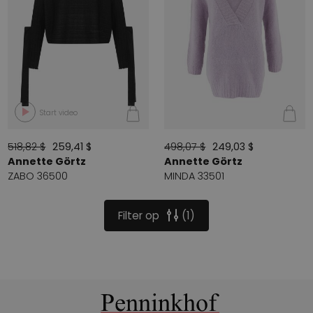
Start video
518,82 $
259,41 $
498,07 $
249,03 $
Annette Görtz
Annette Görtz
ZABO 36500
MINDA 33501
Filter op
1