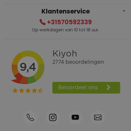
Klantenservice
+31570592339
Op werkdagen van 10 tot 18 uur.
Gratis verzending vanaf € 100,=
Bel +31570592339
Spaarpunten
Shop the Look
Telefonisch bestellen ook mogelijk
Persoonlijk advies:
0570-592339