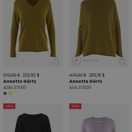
Start video
373,20 $
223,92 $
470,32 $
282,19 $
Annette Görtz
Annette Görtz
ASIN 37500
ASA 37500
SALE
SALE