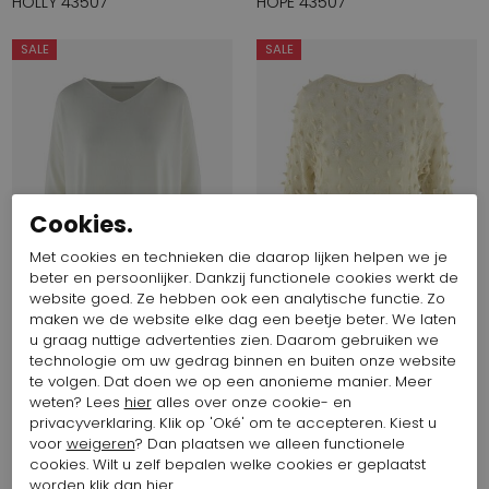
HOLLY 43507
HOPE 43507
SALE
SALE
Cookies.
Met cookies en technieken die daarop lijken helpen we je
beter en persoonlijker. Dankzij functionele cookies werkt de
website goed. Ze hebben ook een analytische functie. Zo
maken we de website elke dag een beetje beter. We laten
Start video
u graag nuttige advertenties zien. Daarom gebruiken we
technologie om uw gedrag binnen en buiten onze website
525,81 $
262,91 $
539,69 $
269,84 $
te volgen. Dat doen we op een anonieme manier. Meer
Annette Görtz
Annette Görtz
weten? Lees
hier
alles over onze cookie- en
GRIM 42500
SIMA 42507
privacyverklaring. Klik op 'Oké' om te accepteren. Kiest u
voor
weigeren
? Dan plaatsen we alleen functionele
cookies. Wilt u zelf bepalen welke cookies er geplaatst
worden klik dan
hier
.