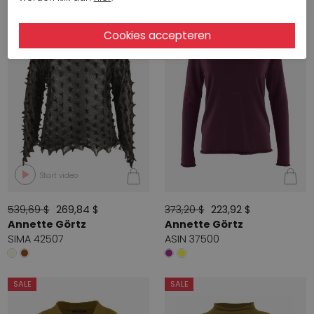
SALE
SALE
Start video
539,69 $
269,84 $
373,20 $
223,92 $
Annette Görtz
Annette Görtz
SIMA 42507
ASIN 37500
SALE
SALE