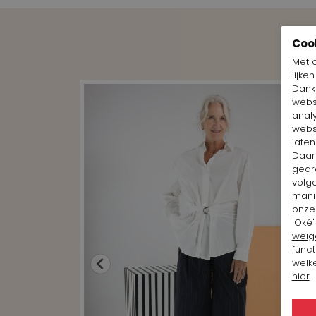
Coo
Met 
lijke
Dankz
webs
anal
webs
laten
Daar
gedr
volg
mani
onze 
'Oké'
weig
funct
welke
hier
.