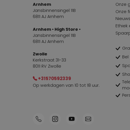
Arnhem
Onze 
Jansbinnensingel 11B
Onze fi
6811 AJ Arnhem
Nieuws
Ethiek
Arnhem • High Store •
Spaar
Jansbinnensingel 11B
6811 AJ Arnhem
Gra
Zwolle
Bel
Kerkstraat 31-33
Spa
8011 RV Zwolle
Sho
+31570592339
Tel
Op werkdagen van 10 tot 18 uur.
mog
Per