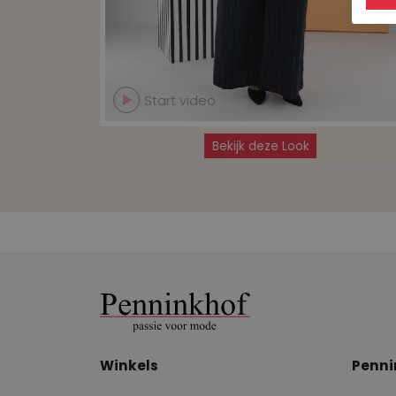
Start video
Bekijk deze Look
Winkels
Penni