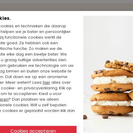
kies.
Shop the Look
cookies en technieken die daarop
n helpen we je beter en persoonlijker.
ij functionele cookies werkt de
ite goed. Ze hebben ook een
ytische functie. Zo maken we de
ite elke dag een beetje beter. We
 u graag nuttige advertenties zien.
om gebruiken we technologie om uw
ag binnen en buiten onze website te
en. Dat doen we op een anonieme
er. Meer weten? Lees
hier
alles over
cookie- en privacyverklaring. Klik op
 om te accepteren. Kiest u voor
eren
? Dan plaatsen we alleen
ionele cookies. Wilt u zelf bepalen
 cookies er geplaatst worden klik dan