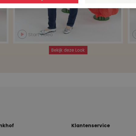
Start video
Bekijk deze Look
nkhof
Klantenservice