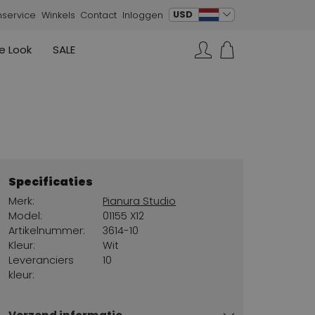
verander taal
USD
nservice
Winkels
Contact
Inloggen
e Look
SALE
Rokken
Sneakers
Rundholz
Annette Görtz
Rundholz
Zoeken...
Vesten
Moq
Annette Görtz
Jurken
Cervone
La Cabala
Cristian Daniel
Specificaties
Marc Cain
Merk:
Pianura Studio
AGL
Model:
01155 X12
Artikelnummer:
3614-10
Kleur:
Wit
Leveranciers
10
kleur: