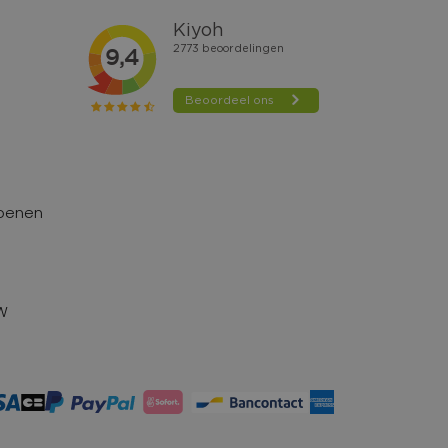
hoenen
TW