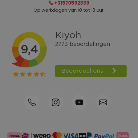
+31570592339
Op werkdagen van 10 tot 18 uur.
Gratis verzending vanaf € 100,=
Bel +31570592339
Spaarpunten
Shop the Look
Telefonisch bestellen ook mogelijk
Persoonlijk advies:
0570-592339