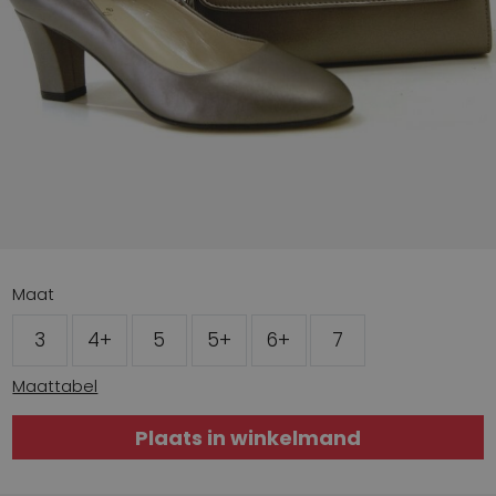
Maat
3
4+
5
5+
6+
7
Maattabel
Plaats in winkelmand