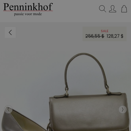
Zoeken...
SALE
256,55 $
128,27 $