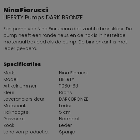
Nina Fiarucci
LIBERTY Pumps DARK BRONZE
Een pump van Nina Fiorucci in dde zachte bronskleur. De
pump heeft een ronde neus en de hak is in hetzelfde
materiaal bekleed als de pump. De binnenkant is met
leder gevoerd.
Specificaties
Merk:
Nina Fiarucci
Model:
LIBERTY
Artikelnummer:
11060-68
Kleur:
Brons
Leveranciers kleur:
DARK BRONZE
Materiaal:
Leder
Hakhoogte:
5 cm
Pasvorm::
Normaal
Zool:
Leder
Land van productie:
Spanje