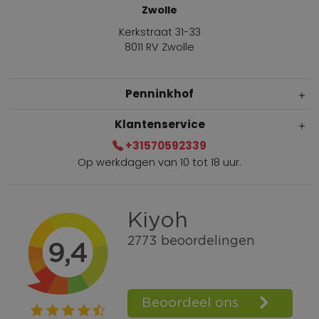
Zwolle
Kerkstraat 31-33
8011 RV Zwolle
Penninkhof
Klantenservice
+31570592339
Op werkdagen van 10 tot 18 uur.
Gratis verzending vanaf € 100,=
Bel +31570592339
Spaarpunten
Shop the Look
Telefonisch bestellen ook mogelijk