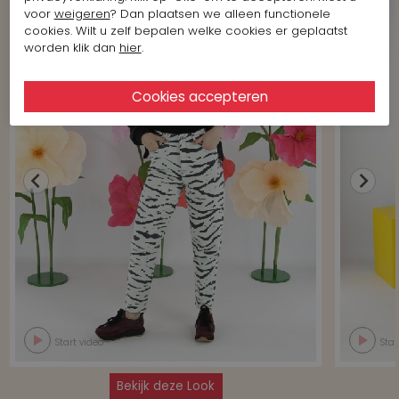
voor
weigeren
? Dan plaatsen we alleen functionele
cookies. Wilt u zelf bepalen welke cookies er geplaatst
worden klik dan
hier
.
Start video
Star
Bekijk deze Look