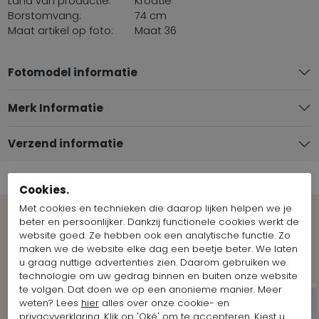
Land van productie:
Kroatië
Borstomvang:
74 cm
Maat artikel op foto:
Maat 36
Fotomodel informatie
Merk Informatie
Verzend informatie
Cookies.
Met cookies en technieken die daarop lijken helpen we je
beter en persoonlijker. Dankzij functionele cookies werkt de
Bekijk meer Looks van het merk
website goed. Ze hebben ook een analytische functie. Zo
Marc Cain
maken we de website elke dag een beetje beter. We laten
u graag nuttige advertenties zien. Daarom gebruiken we
technologie om uw gedrag binnen en buiten onze website
te volgen. Dat doen we op een anonieme manier. Meer
weten? Lees
hier
alles over onze cookie- en
privacyverklaring. Klik op 'Oké' om te accepteren. Kiest u