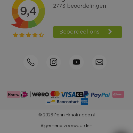
Gratis verzending vanaf € 100,=
Bel +31570592339
Spaarpunten
Shop the Look
Telefonisch bestellen ook mogelijk
Persoonlijk advies:
0570-592339
© 2026 Penninkhofmode.nl
Algemene voorwaarden