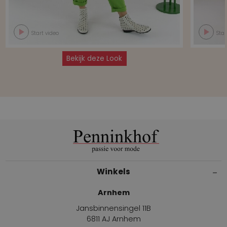
Start video
Star
Bekijk deze Look
Winkels
Arnhem
Jansbinnensingel 11B
6811 AJ Arnhem