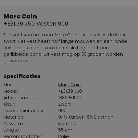
Marc Cain
+E31.39 J50 Vesten 900
Een vest van het merk Marc Cain essentiels in de kleur
zwart. Het vest heeft half lange mouwen en een ronde
hals. Langs de hals en de rits sluiting loopt een
geribbelde band. Dit vest mag op 30 graden worden
gewassen.
Specificaties
Merk:
Marc Cain
Model:
+E31.39 J50
Artikelnummer:
13866-1001
Kleur:
Zwart
Leveranciers kleur:
900
Materiaal:
94% Katoen, 6% Elasthan
Pasvorm::
Normaal
Lengte:
55 cm
Herkomst stoffen:
Italië