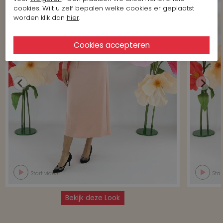
cookies. Wilt u zelf bepalen welke cookies er geplaatst
worden klik dan
hier
.
Start video
Star
Bekijk deze Look