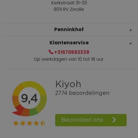
Kerkstraat 31-33
8011 RV Zwolle
Penninkhof
Klantenservice
+31570592339
Op werkdagen van 10 tot 18 uur.
Gratis verzending vanaf € 100,=
Bel +31570592339
Spaarpunten
Shop the Look
Telefonisch bestellen ook mogelijk
Persoonlijk advies:
0570-592339