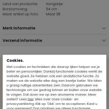
Land van productie:
Hongarije
Borstomvang:
94 cm
Maat artikel op foto:
Maat 38
Merk Informatie
Verzend informatie
Cookies.
Met cookies en technieken die daarop lijken helpen we je
Bekijk meer Looks van het merk
beter en persoonlijker. Dankzij functionele cookies werkt de
website goed. Ze hebben ook een analytische functie. Zo
Marc Cain
maken we de website elke dag een beetje beter. We laten
u graag nuttige advertenties zien. Daarom gebruiken we
technologie om uw gedrag binnen en buiten onze website
te volgen. Dat doen we op een anonieme manier. Meer
weten? Lees
hier
alles over onze cookie- en
privacyverklaring. Klik op 'Oké' om te accepteren. Kiest u
voor
weigeren
? Dan plaatsen we alleen functionele