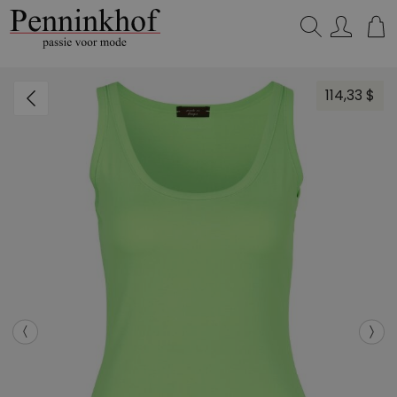
Zoeken...
114,33 $