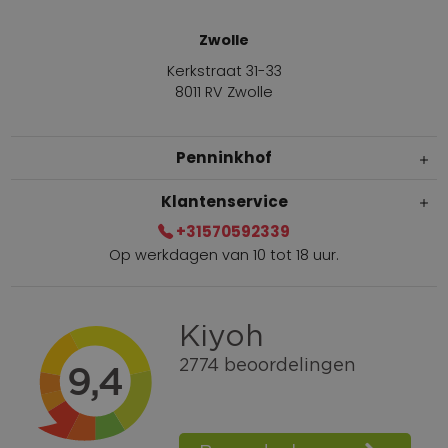
Zwolle
Kerkstraat 31-33
8011 RV Zwolle
Penninkhof
Klantenservice
+31570592339
Op werkdagen van 10 tot 18 uur.
Gratis verzending vanaf € 100,=
Bel +31570592339
Spaarpunten
Shop the Look