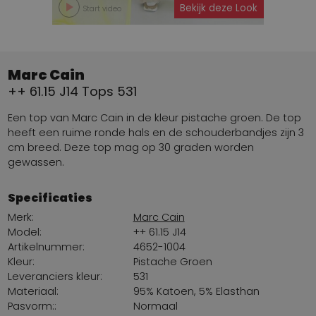
Bekijk deze Look
Start video
Marc Cain
++ 61.15 J14 Tops 531
Een top van Marc Cain in de kleur pistache groen. De top
heeft een ruime ronde hals en de schouderbandjes zijn 3
cm breed. Deze top mag op 30 graden worden
gewassen.
Specificaties
Merk:
Marc Cain
Model:
++ 61.15 J14
Artikelnummer:
4652-1004
Kleur:
Pistache Groen
Leveranciers kleur:
531
Materiaal:
95% Katoen, 5% Elasthan
Pasvorm::
Normaal