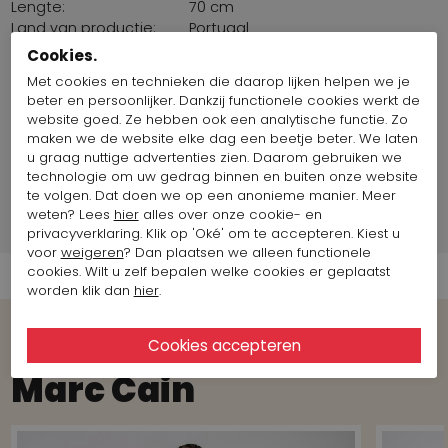
Lengte:
70 cm
Land van productie:
Portugal
Borstomvang:
70 cm
Cookies.
Maat artikel op foto:
Maat 36
Met cookies en technieken die daarop lijken helpen we je
beter en persoonlijker. Dankzij functionele cookies werkt de
website goed. Ze hebben ook een analytische functie. Zo
Fotomodel informatie
maken we de website elke dag een beetje beter. We laten
u graag nuttige advertenties zien. Daarom gebruiken we
technologie om uw gedrag binnen en buiten onze website
Merk Informatie
te volgen. Dat doen we op een anonieme manier. Meer
weten? Lees
hier
alles over onze cookie- en
Verzend informatie
privacyverklaring. Klik op 'Oké' om te accepteren. Kiest u
voor
weigeren
? Dan plaatsen we alleen functionele
cookies. Wilt u zelf bepalen welke cookies er geplaatst
worden klik dan
hier
.
Bekijk meer Looks van het merk
Marc Cain