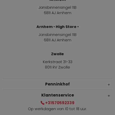
Jansbinnensingel 11B
6811 AJ Arnhem
Arnhem • High Store •
Jansbinnensingel 11B
6811 AJ Arnhem
Zwolle
Kerkstraat 31-33
8011 RV Zwolle
Penninkhof
Klantenservice
+31570592339
Op werkdagen van 10 tot 18 uur.