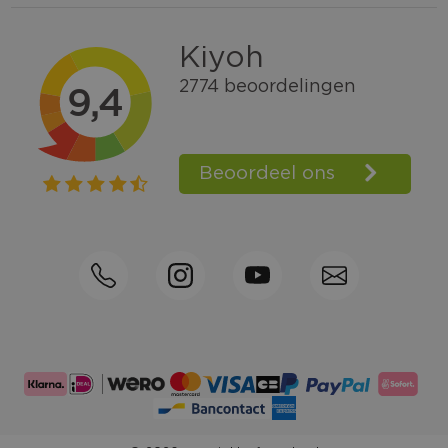
Gratis verzending vanaf € 100,=
Bel +31570592339
Spaarpunten
Shop the Look
Telefonisch bestellen ook mogelijk
Persoonlijk advies:
0570-592339