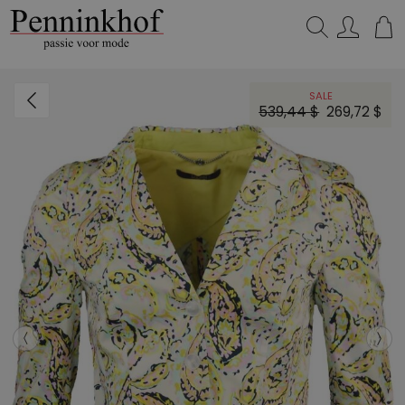
Zoeken...
SALE
539,44 $
269,72 $