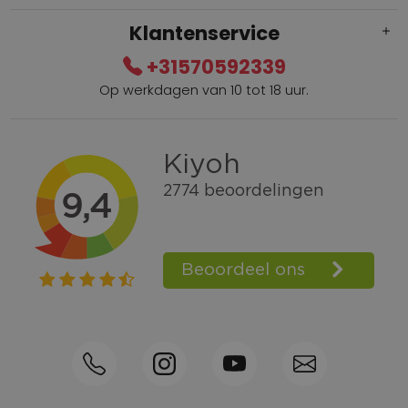
Klantenservice
+31570592339
Op werkdagen van 10 tot 18 uur.
Gratis verzending vanaf € 100,=
Bel +31570592339
Spaarpunten
Shop the Look
Telefonisch bestellen ook mogelijk
Persoonlijk advies:
0570-592339