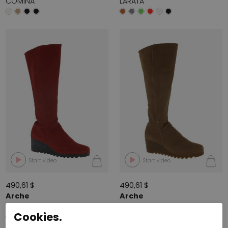
COMINA
LARATA
Start video
Start video
490,61 $
490,61 $
Arche
Arche
LARATA
LARATA
Cookies.