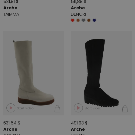
531,81 $
511,88 $
Arche
Arche
TAIMMA
DENORI
Start video
Start video
631,54 $
491,93 $
Arche
Arche