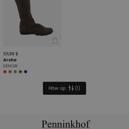
511,88 $
Arche
DENORI
Filter op
1