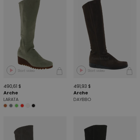
Start video
Start video
490,61 $
491,93 $
Arche
Arche
LARATA
DAYBBO