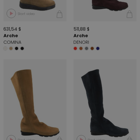
Start video
631,54 $
511,88 $
Arche
Arche
COMINA
DENORI