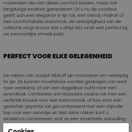
materialen die niet alleen comfort bieden, maar ook
langdurige kwaliteit garanderen. Of u nu de voorkeur
geeft aan een elegante a-lijn rok, een trendy midirok of
een comfortabele stretchrok, de veelzijdigheid van de
collectie zorgt ervoor dat u altijd iets vindt wat perfect bij
uw persoonlijke smaak past.
PERFECT VOOR ELKE GELEGENHEID
De rokken van Joseph Ribkoff zijn ontworpen om veelzijdig
te zijn. Ze kunnen moeiteloos worden gedragen van werk
naar weekend, of van een dagelijkse outfit naar een
avondlook. Combineer een klassieke zwarte rok met een
verfijnde blouse voor een kantoorlook, of kies voor een
gedurfde geprinte rok gecombineerd met een stijlvolle
top voor een avondje uit. Met deze rokken kunt u
eindeloos combineren, wat ze een essentiële aanvulling
op uw kledingkast maakt.
Cookies.