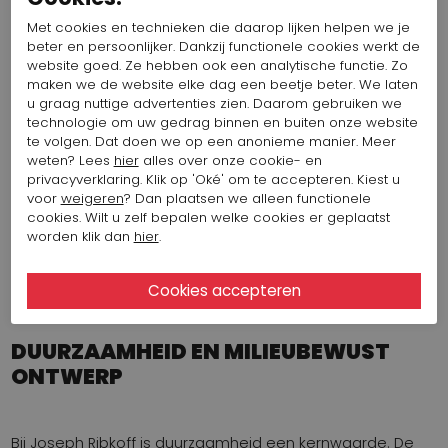
Met cookies en technieken die daarop lijken helpen we je
IND SNEL UW JOSEPH RIBKOFF
beter en persoonlijker. Dankzij functionele cookies werkt de
website goed. Ze hebben ook een analytische functie. Zo
KLEDING BIJ PENNNKHOF
maken we de website elke dag een beetje beter. We laten
u graag nuttige advertenties zien. Daarom gebruiken we
technologie om uw gedrag binnen en buiten onze website
te volgen. Dat doen we op een anonieme manier. Meer
Joseph Ribkoff
Joseph Ribkoff
weten? Lees
hier
alles over onze cookie- en
broeken
tops
privacyverklaring. Klik op 'Oké' om te accepteren. Kiest u
Joseph Ribkoff
Joseph Ribkoff
voor
weigeren
? Dan plaatsen we alleen functionele
jurken
blazers
cookies. Wilt u zelf bepalen welke cookies er geplaatst
Joseph Ribkoff
Joseph Ribkoff
worden klik dan
hier
.
shirts
vesten
DUURZAAMHEID EN MILIEUBEWUST
ONTWERP
Bij Joseph Ribkoff is duurzaamheid een kernwaarde. De