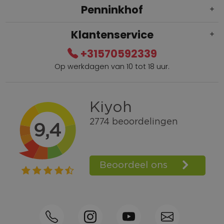
Penninkhof
Klantenservice
+31570592339
Op werkdagen van 10 tot 18 uur.
Gratis verzending vanaf € 100,=
Bel +31570592339
Spaarpunten
Shop the Look
Telefonisch bestellen ook mogelijk
Persoonlijk advies:
0570-592339