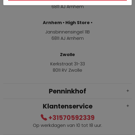
Jansbinnensingel 11B
6811 AJ Arnhem
Arnhem • High Store •
Jansbinnensingel 11B
6811 AJ Arnhem
Zwolle
Kerkstraat 31-33
8011 RV Zwolle
Penninkhof
Klantenservice
+31570592339
Op werkdagen van 10 tot 18 uur.