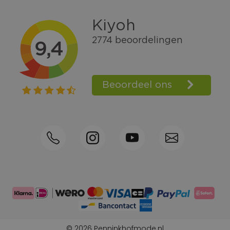
Gratis verzending vanaf € 100,=
Bel +31570592339
Spaarpunten
Shop the Look
Telefonisch bestellen ook mogelijk
Persoonlijk advies:
0570-592339
© 2026 Penninkhofmode.nl