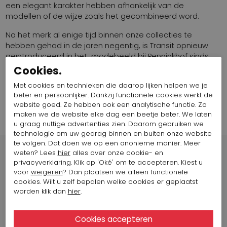
een elegant karakter hebben afhankelijk van de
modellen of de wijze zoals het gecombineerd word.
Na het merk al enige tijd binnen onze collecties te
hebben gehad in de jaren negentig, is Transit opnieuw
geïntroduceerd in het modebeeld bij Penninkhof sinds
2019. De keuze voor de mooie stoffen die vooral tot uiting
Cookies.
komen in de blazers, vesten en jurken, is Tandem een
Met cookies en technieken die daarop lijken helpen we je
perfecte aanvulling binnen het modebeeld dat
beter en persoonlijker. Dankzij functionele cookies werkt de
Penninkhofmode wil brengen.
website goed. Ze hebben ook een analytische functie. Zo
maken we de website elke dag een beetje beter. We laten
u graag nuttige advertenties zien. Daarom gebruiken we
technologie om uw gedrag binnen en buiten onze website
te volgen. Dat doen we op een anonieme manier. Meer
weten? Lees
hier
alles over onze cookie- en
privacyverklaring. Klik op 'Oké' om te accepteren. Kiest u
voor
weigeren
? Dan plaatsen we alleen functionele
cookies. Wilt u zelf bepalen welke cookies er geplaatst
Winkels
worden klik dan
hier
.
Arnhem