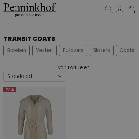
Zoeken...
TRANSIT COATS
Broeken
Vesten
Pullovers
Blazers
Coats
1 - 1 van 1 artikelen
SALE