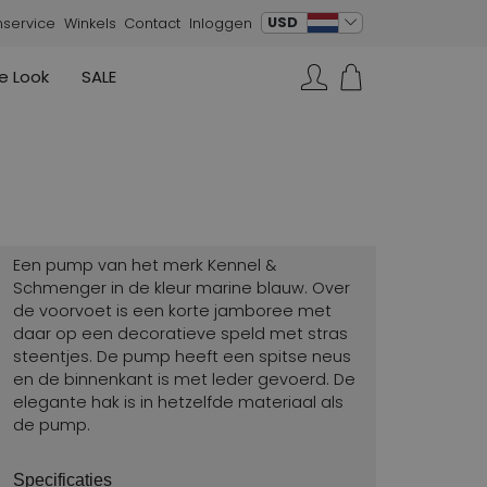
verander taal
USD
nservice
Winkels
Contact
Inloggen
e Look
SALE
Rokken
Sneakers
Joseph Ribkoff
Joseph Ribkoff
Joseph Ribkoff
Zoeken...
Vesten
Moq
Peserico
Jurken
Kennel & Schmenger
La Cabala
Evaluna
Een pump van het merk Kennel &
Marc Cain
Schmenger in de kleur marine blauw. Over
de voorvoet is een korte jamboree met
High
daar op een decoratieve speld met stras
steentjes. De pump heeft een spitse neus
en de binnenkant is met leder gevoerd. De
elegante hak is in hetzelfde materiaal als
de pump.
Specificaties