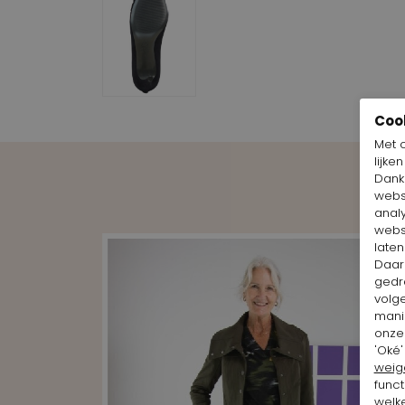
Coo
Met 
lijke
Dankz
webs
anal
webs
laten
Daar
gedr
volg
mani
onze 
'Oké'
weig
funct
welke