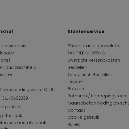
nkhof
Klantenservice
geschiedenis
Shoppen in eigen valuta
losofie
TAX FREE SHOPPING
brief
Overzicht verzendkosten
 en Duurzaamheid
Bestellen
punten
Telefonisch Bestellen
Leveren
Betalen
tis verzending vanaf € 100,=
Retouren / Herroepingsrecht
 +31570592339
Maattabellen kleding en sc
arpunten
Contact
p the Look
Cookie gebruik
efonisch bestellen ook
Ruilen
elijk