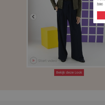
hier
.
Start video
Bekijk deze Look