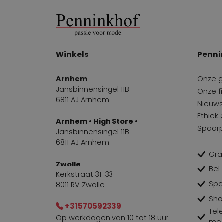
Winkels
Penni
Arnhem
Onze 
Jansbinnensingel 11B
Onze fi
6811 AJ Arnhem
Nieuws
Ethiek
Arnhem • High Store •
Spaar
Jansbinnensingel 11B
6811 AJ Arnhem
Gra
Zwolle
Bel
Kerkstraat 31-33
Spa
8011 RV Zwolle
Sho
+31570592339
Tel
Op werkdagen van 10 tot 18 uur.
mog