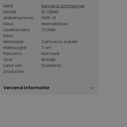
Merk:
Kennel & Schmenger
Model:
61 70840
Artikelnummer:
11145-41
Kleur:
Marineblauw
Leveranciers
OCEAN
kleur:
Materiaal:
Camoscio suède
Hakhoogte:
7 cm
Pasvorm::
Normaal
Zool:
Antislip
Land van
Duitsland
productie:
Verzend informatie