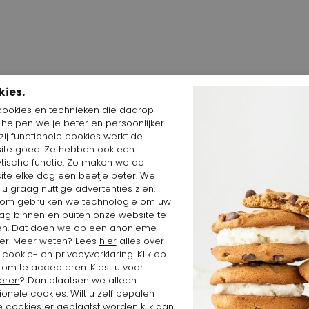
kies.
cookies en technieken die daarop
n helpen we je beter en persoonlijker.
ij functionele cookies werkt de
Shop the Look
ite goed. Ze hebben ook een
ytische functie. Zo maken we de
ite elke dag een beetje beter. We
 u graag nuttige advertenties zien.
om gebruiken we technologie om uw
ag binnen en buiten onze website te
en. Dat doen we op een anonieme
er. Meer weten? Lees
hier
alles over
cookie- en privacyverklaring. Klik op
 om te accepteren. Kiest u voor
eren
? Dan plaatsen we alleen
ionele cookies. Wilt u zelf bepalen
 cookies er geplaatst worden klik dan