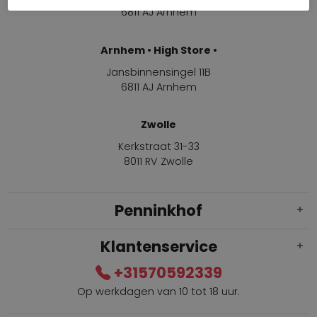
6811 AJ Arnhem
Arnhem • High Store •
Jansbinnensingel 11B
6811 AJ Arnhem
Zwolle
Kerkstraat 31-33
8011 RV Zwolle
Penninkhof
Klantenservice
+31570592339
Op werkdagen van 10 tot 18 uur.