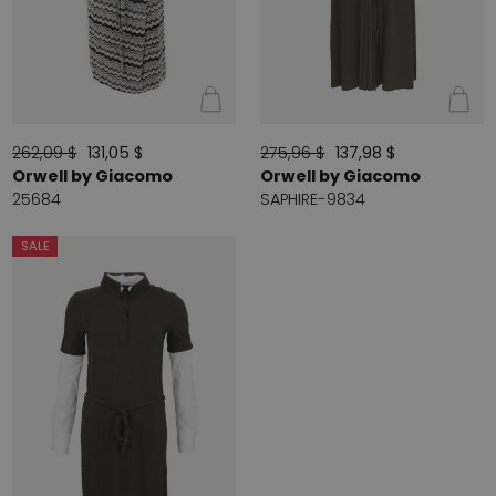
262,09 $
131,05 $
275,96 $
137,98 $
Orwell by Giacomo
Orwell by Giacomo
25684
SAPHIRE-9834
SALE