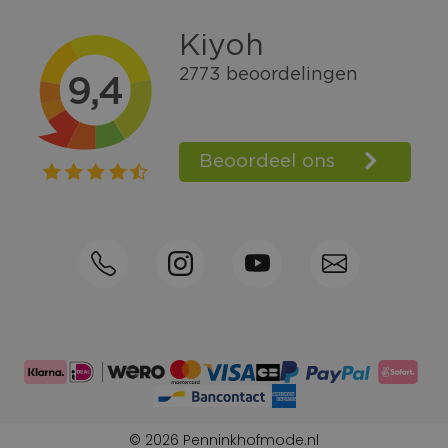
Gratis verzending vanaf € 100,=
Bel +31570592339
Spaarpunten
Shop the Look
Telefonisch bestellen ook mogelijk
Persoonlijk advies:
0570-592339
© 2026 Penninkhofmode.nl