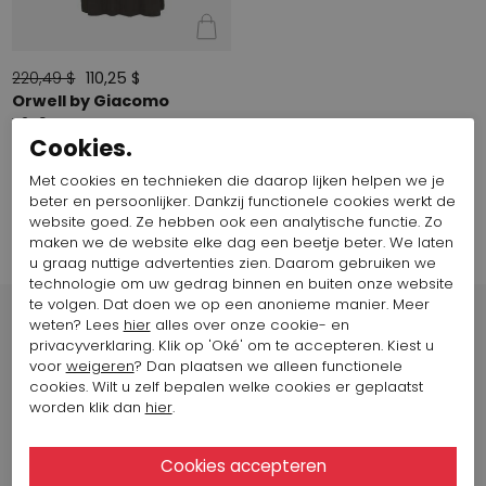
220,49 $
110,25 $
Orwell by Giacomo
7279 YING
Cookies.
Met cookies en technieken die daarop lijken helpen we je
Filter op
1
beter en persoonlijker. Dankzij functionele cookies werkt de
website goed. Ze hebben ook een analytische functie. Zo
maken we de website elke dag een beetje beter. We laten
u graag nuttige advertenties zien. Daarom gebruiken we
technologie om uw gedrag binnen en buiten onze website
te volgen. Dat doen we op een anonieme manier. Meer
weten? Lees
hier
alles over onze cookie- en
privacyverklaring. Klik op 'Oké' om te accepteren. Kiest u
voor
weigeren
? Dan plaatsen we alleen functionele
cookies. Wilt u zelf bepalen welke cookies er geplaatst
Winkels
worden klik dan
hier
.
Arnhem
Jansbinnensingel 11B