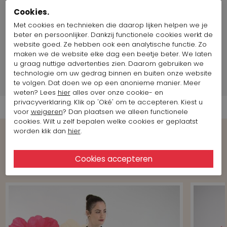
Maat artikel op foto:
Maat 36
Cookies.
Met cookies en technieken die daarop lijken helpen we je
Fotomodel informatie
beter en persoonlijker. Dankzij functionele cookies werkt de
website goed. Ze hebben ook een analytische functie. Zo
maken we de website elke dag een beetje beter. We laten
Merk Informatie
u graag nuttige advertenties zien. Daarom gebruiken we
technologie om uw gedrag binnen en buiten onze website
Verzend informatie
te volgen. Dat doen we op een anonieme manier. Meer
weten? Lees
hier
alles over onze cookie- en
privacyverklaring. Klik op 'Oké' om te accepteren. Kiest u
voor
weigeren
? Dan plaatsen we alleen functionele
cookies. Wilt u zelf bepalen welke cookies er geplaatst
worden klik dan
hier
.
Bekijk meer Looks van het merk
Joseph Ribkoff