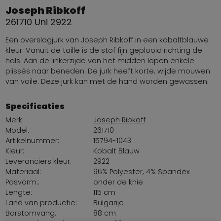
Joseph Ribkoff
261710 Uni 2922
Een overslagjurk van Joseph Ribkoff in een kobaltblauwe
kleur. Vanuit de taille is de stof fijn geplooid richting de
hals. Aan de linkerzijde van het midden lopen enkele
plissés naar beneden. De jurk heeft korte, wijde mouwen
van voile. Deze jurk kan met de hand worden gewassen.
Specificaties
Merk:
Joseph Ribkoff
Model:
261710
Artikelnummer:
15794-1043
Kleur:
Kobalt Blauw
Leveranciers kleur:
2922
Materiaal:
96% Polyester, 4% Spandex
Pasvorm::
onder de knie
Lengte:
115 cm
Land van productie:
Bulgarije
Borstomvang:
88 cm