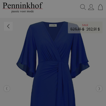
Zoeken...
SALE
525,81 $
262,91 $