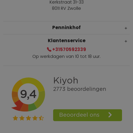
Kerkstraat 31-33
8011 RV Zwolle
Penninkhof
Klantenservice
+31570592339
Op werkdagen van 10 tot 18 uur.
Gratis verzending vanaf € 100,=
Bel +31570592339
Spaarpunten
Shop the Look
Telefonisch bestellen ook mogelijk
Persoonlijk advies:
0570-592339