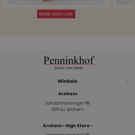
Bekijk deze Look
Winkels
Arnhem
Jansbinnensingel 11B
6811 AJ Arnhem
Arnhem • High Store •
Jansbinnensingel 11B