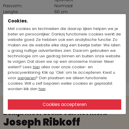
Pasvorm::
Normaal
Lengte:
60 cm
Land van productie:
Bulgarije
Cookies.
Borstomvang:
102 cm
Met cookies en technieken die daarop lijken helpen we je
Maat artikel op foto:
Maat 36
beter en persoonlijker. Dankzij functionele cookies werkt de
website goed. Ze hebben ook een analytische functie. Zo
maken we de website elke dag een beetje beter. We laten
Fotomodel informatie
u graag nuttige advertenties zien. Daarom gebruiken we
technologie om uw gedrag binnen en buiten onze website
Merk Informatie
te volgen. Dat doen we op een anonieme manier. Meer
weten? Lees
hier
alles over onze cookie- en
privacyverklaring. Klik op 'Oké' om te accepteren. Kiest u
Verzend informatie
voor
weigeren
? Dan plaatsen we alleen functionele
cookies. Wilt u zelf bepalen welke cookies er geplaatst
worden klik dan
hier
.
Bekijk meer Looks van het merk
Joseph Ribkoff