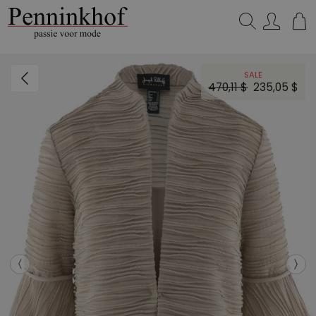
Zoeken...
SALE
470,11 $
235,05 $