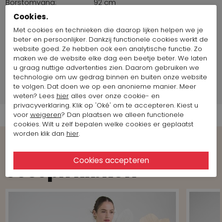
Borstomvang:
92 cm
Maat artikel op foto:
Maat 36
Cookies.
Met cookies en technieken die daarop lijken helpen we je
beter en persoonlijker. Dankzij functionele cookies werkt de
Fotomodel informatie
website goed. Ze hebben ook een analytische functie. Zo
maken we de website elke dag een beetje beter. We laten
Merk Informatie
u graag nuttige advertenties zien. Daarom gebruiken we
technologie om uw gedrag binnen en buiten onze website
te volgen. Dat doen we op een anonieme manier. Meer
Verzend informatie
weten? Lees
hier
alles over onze cookie- en
privacyverklaring. Klik op 'Oké' om te accepteren. Kiest u
voor
weigeren
? Dan plaatsen we alleen functionele
cookies. Wilt u zelf bepalen welke cookies er geplaatst
worden klik dan
hier
.
Bekijk meer Looks van het merk
Joseph Ribkoff