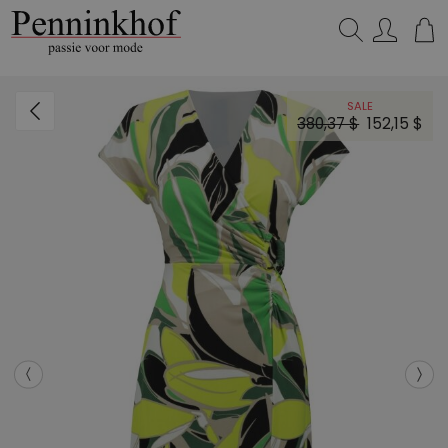
Zoeken...
SALE
380,37 $
152,15 $