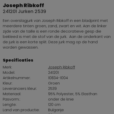
Joseph Ribkoff
241201 Jurken 2539
Een overslagjurk van Joseph Ribkoff in een bladprint met
meerdere tinten groen, zand, zwart en wit. Aan de linker
zijde van de taille is een ronde decoratieve gesp die
bekleed is met de stof van de jurk. Aan de onderkant van
de jurk is een korte split. Deze jurk mag op de hand
worden gewassen.
Specificaties
Merk:
Joseph Ribkoff
Model:
241201
Artikelnummer:
10834-1004
Kleur:
Groen
Leveranciers kleur:
2539
Materiaal:
95% Polyester, 5% Elasthan
Pasvorm::
onder de knie
Lengte:
120 cm
Land van productie:
Bulgarije