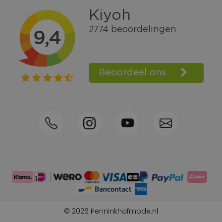
Gratis verzending vanaf € 100,=
Bel +31570592339
Spaarpunten
Shop the Look
Telefonisch bestellen ook mogelijk
Persoonlijk advies:
0570-592339
© 2026 Penninkhofmode.nl