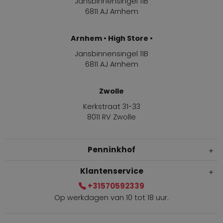
Jansbinnensingel 11B
6811 AJ Arnhem
Arnhem • High Store •
Jansbinnensingel 11B
6811 AJ Arnhem
Zwolle
Kerkstraat 31-33
8011 RV Zwolle
Penninkhof
Klantenservice
+31570592339
Op werkdagen van 10 tot 18 uur.