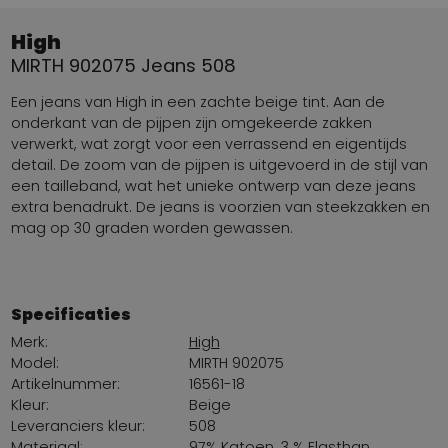
High
MIRTH 902075 Jeans 508
Een jeans van High in een zachte beige tint. Aan de
onderkant van de pijpen zijn omgekeerde zakken
verwerkt, wat zorgt voor een verrassend en eigentijds
detail. De zoom van de pijpen is uitgevoerd in de stijl van
een tailleband, wat het unieke ontwerp van deze jeans
extra benadrukt. De jeans is voorzien van steekzakken en
mag op 30 graden worden gewassen.
Specificaties
Merk:
High
Model:
MIRTH 902075
Artikelnummer:
16561-18
Kleur:
Beige
Leveranciers kleur:
508
Materiaal:
97% Katoen. 3 % Elasthan