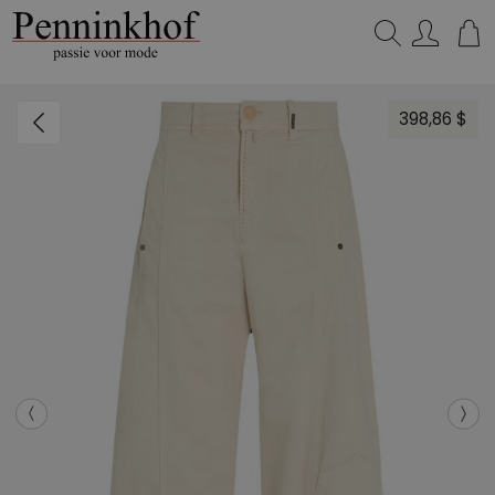
Zoeken...
398,86 $