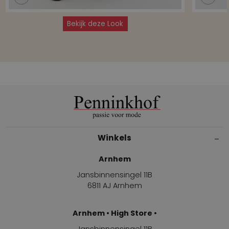
Bekijk deze Look
Winkels
Arnhem
Jansbinnensingel 11B
6811 AJ Arnhem
Arnhem • High Store •
Jansbinnensingel 11B