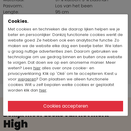
Pasvorm::
Los van het been
Lengte:
95 cm
Land van productie:
Marokko
Cookies.
Omvang taille /
78 cm - 106 cm
Met cookies en technieken die daarop lijken helpen we je
heup:
beter en persoonlijker. Dankzij functionele cookies werkt de
website goed. Ze hebben ook een analytische functie. Zo
maken we de website elke dag een beetje beter. We laten
Fotomodel informatie
u graag nuttige advertenties zien. Daarom gebruiken we
technologie om uw gedrag binnen en buiten onze website
Merk Informatie
te volgen. Dat doen we op een anonieme manier. Meer
weten? Lees
hier
alles over onze cookie- en
privacyverklaring. Klik op 'Oké' om te accepteren. Kiest u
Verzend informatie
voor
weigeren
? Dan plaatsen we alleen functionele
cookies. Wilt u zelf bepalen welke cookies er geplaatst
worden klik dan
hier
.
Bekijk meer Looks van het merk
High