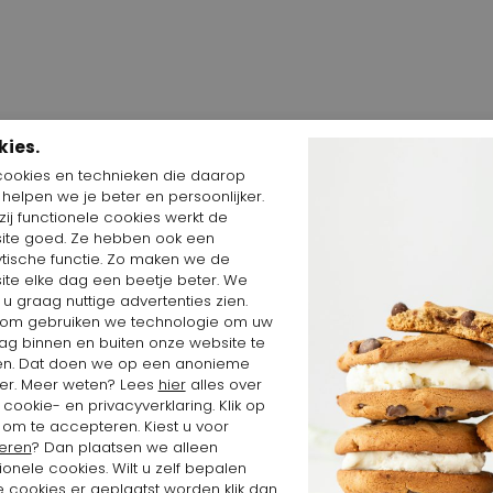
kies.
cookies en technieken die daarop
n helpen we je beter en persoonlijker.
ij functionele cookies werkt de
Shop the Look
ite goed. Ze hebben ook een
ytische functie. Zo maken we de
ite elke dag een beetje beter. We
 u graag nuttige advertenties zien.
om gebruiken we technologie om uw
ag binnen en buiten onze website te
en. Dat doen we op een anonieme
er. Meer weten? Lees
hier
alles over
cookie- en privacyverklaring. Klik op
 om te accepteren. Kiest u voor
eren
? Dan plaatsen we alleen
ionele cookies. Wilt u zelf bepalen
 cookies er geplaatst worden klik dan