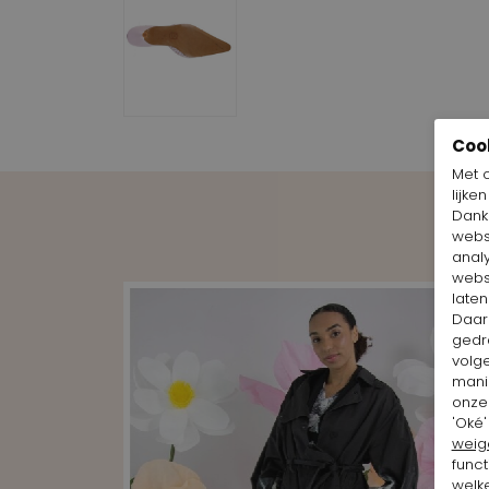
Coo
Met 
lijke
Dankz
webs
anal
webs
laten
Daar
gedr
volg
mani
onze 
'Oké'
weig
funct
welke