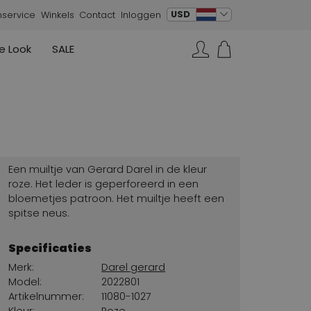
verander taal
USD
nservice
Winkels
Contact
Inloggen
e Look
SALE
Rokken
Sneakers
Joseph Ribkoff
Joseph Ribkoff
Joseph Ribkoff
Zoeken...
Vesten
Moq
Peserico
Jurken
Kennel & Schmenger
La Cabala
Evaluna
Een muiltje van Gerard Darel in de kleur
Marc Cain
roze. Het leder is geperforeerd in een
bloemetjes patroon. Het muiltje heeft een
High
spitse neus.
Specificaties
Merk:
Darel gerard
Model:
2022801
Artikelnummer:
11080-1027
Kleur:
Roze