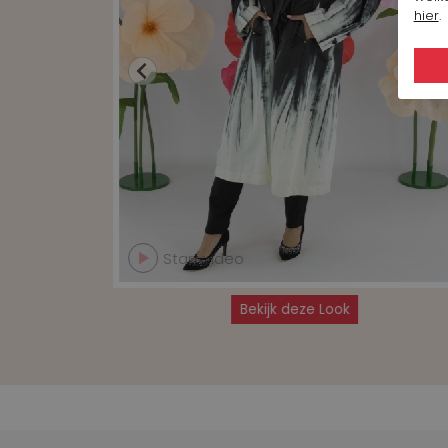
hier
.
Start video
Bekijk deze Look