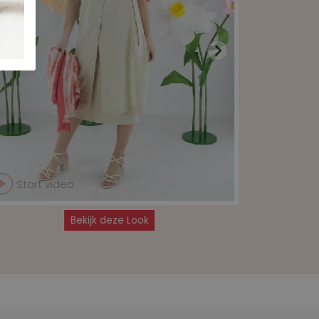
Start video
Start 
Bekijk deze Look