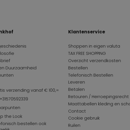
nkhof
Klantenservice
geschiedenis
Shoppen in eigen valuta
losofie
TAX FREE SHOPPING
brief
Overzicht verzendkosten
 en Duurzaamheid
Bestellen
punten
Telefonisch Bestellen
Leveren
Betalen
tis verzending vanaf € 100,=
Retouren / Herroepingsrecht
 +31570592339
Maattabellen kleding en sc
arpunten
Contact
p the Look
Cookie gebruik
efonisch bestellen ook
Ruilen
elijk