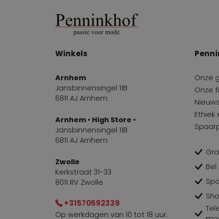
Winkels
Penni
Arnhem
Onze 
Jansbinnensingel 11B
Onze fi
6811 AJ Arnhem
Nieuws
Ethiek
Arnhem • High Store •
Spaar
Jansbinnensingel 11B
6811 AJ Arnhem
Gra
Zwolle
Bel
Kerkstraat 31-33
Spa
8011 RV Zwolle
Sho
+31570592339
Tel
Op werkdagen van 10 tot 18 uur.
mog