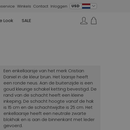
verander taal
USD
nservice
Winkels
Contact
Inloggen
e Look
SALE
Rokken
Sneakers
Rundholz
Annette Görtz
Rundholz
Zoeken...
Vesten
Moq
Annette Görtz
Jurken
Cervone
La Cabala
Cristian Daniel
Een enkellaarsje van het merk Cristian
Marc Cain
Daniel in de kleur bruin. Het laarsje heeft
een ronde neus. Aan de buitenzijde is een
AGL
goud kleurige schakel ketting bevestigd. De
rand van de schacht heeft een kleine
inkeping. De schacht hoogte vanaf de hak
is 15 cm en de schachtwijdte is 25 cm. Het
enkellaarsje heeft een neutrale zwarte
blokhak en is aan de binnenkant met leder
gevoerd.