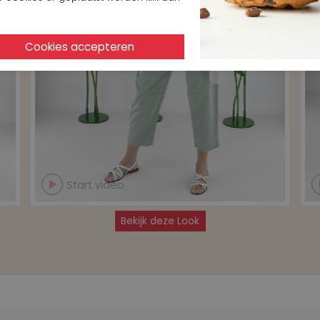
Start video
Bekijk deze Look