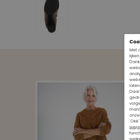
Coo
Met 
lijke
Dankz
webs
anal
webs
laten
Daar
gedr
volg
mani
onze 
'Oké'
weig
funct
welke