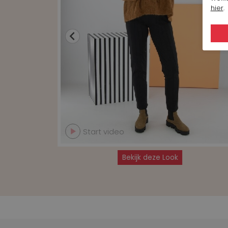
hier
.
Start video
Bekijk deze Look