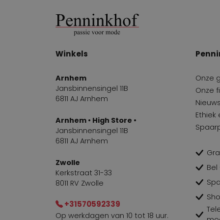
Winkels
Penni
Arnhem
Onze 
Jansbinnensingel 11B
Onze fi
6811 AJ Arnhem
Nieuws
Ethiek
Arnhem • High Store •
Spaar
Jansbinnensingel 11B
6811 AJ Arnhem
Gra
Zwolle
Bel
Kerkstraat 31-33
Spa
8011 RV Zwolle
Sho
+31570592339
Tel
Op werkdagen van 10 tot 18 uur.
mog