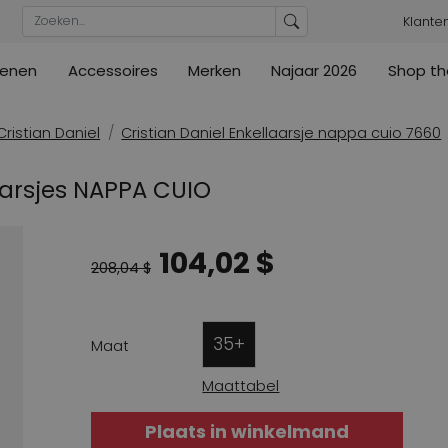
Klante
enen
Accessoires
Merken
Najaar 2026
Shop th
n
n
urs
Blouses
Pumps
Ribkoff
lz
High
ML Collections
Cambio
a's
Tunieken
Sandalen
Cristian Daniel
Cristian Daniel Enkellaarsje nappa cuio 7660
ections
ections
Cambio
Cambio
High
Coats
lig
aarsjes NAPPA CUIO
ain
Kennel & Schmenger
Cervone
e
Marc Cain
Evaluna
104,02 $
Arche
ain
208,04 $
High
35+
Maat
Maattabel
Plaats in winkelmand