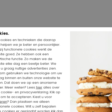
kies.
cookies en technieken die daarop
n helpen we je beter en persoonlijker.
ij functionele cookies werkt de
Shop the Look
ite goed. Ze hebben ook een
ytische functie. Zo maken we de
ite elke dag een beetje beter. We
 u graag nuttige advertenties zien.
om gebruiken we technologie om uw
ag binnen en buiten onze website te
en. Dat doen we op een anonieme
er. Meer weten? Lees
hier
alles over
cookie- en privacyverklaring. Klik op
 om te accepteren. Kiest u voor
eren
? Dan plaatsen we alleen
ionele cookies. Wilt u zelf bepalen
 cookies er geplaatst worden klik dan