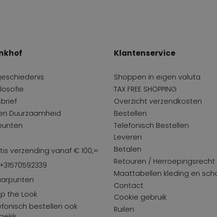
nkhof
Klantenservice
geschiedenis
Shoppen in eigen valuta
losofie
TAX FREE SHOPPING
brief
Overzicht verzendkosten
 en Duurzaamheid
Bestellen
punten
Telefonisch Bestellen
Leveren
Betalen
tis verzending vanaf € 100,=
Retouren / Herroepingsrecht
 +31570592339
Maattabellen kleding en sc
arpunten
Contact
p the Look
Cookie gebruik
efonisch bestellen ook
Ruilen
elijk