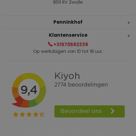
8011 RV Zwolle
Penninkhof
Klantenservice
+31570592339
Op werkdagen van 10 tot 18 uur.
Gratis verzending vanaf € 100,=
Bel +31570592339
Spaarpunten
Shop the Look
Telefonisch bestellen ook mogelijk
Persoonlijk advies:
0570-592339