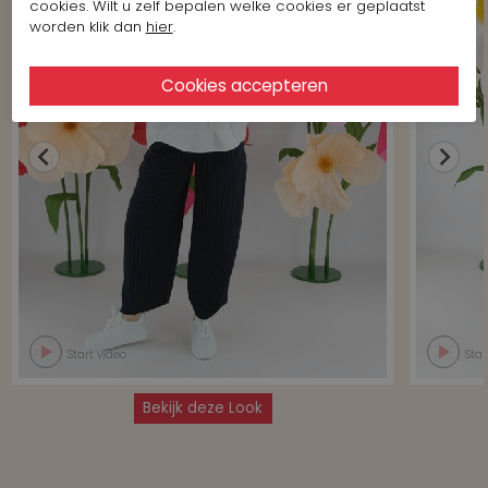
cookies. Wilt u zelf bepalen welke cookies er geplaatst
worden klik dan
hier
.
Start video
Star
Bekijk deze Look