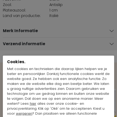
Zool:
Antislip
Plateauzool:
1 cm
Land van productie:
Italië
Merk Informatie
Verzend informatie
Cookies.
Met cookies en technieken die daarop lijken helpen we je
beter en persoonlijker. Dankzij functionele cookies werkt de
Shop the Look
website goed. Ze hebben ook een analytische functie. Zo
maken we de website elke dag een beetje beter. We laten
u graag nuttige advertenties zien. Daarom gebruiken we
technologie om uw gedrag binnen en buiten onze website
te volgen. Dat doen we op een anonieme manier. Meer
weten? Lees
hier
alles over onze cookie- en
privacyverklaring. Klik op 'Oké' om te accepteren. Kiest u
voor
weigeren
? Dan plaatsen we alleen functionele