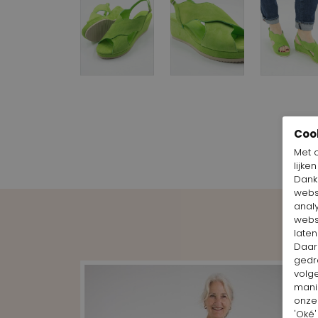
Coo
Met 
lijke
Dankz
webs
anal
webs
laten
Daar
gedr
volg
mani
onze 
'Oké'