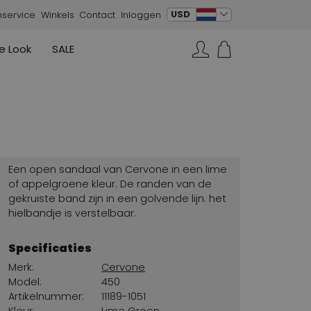
verander taal
USD
nservice
Winkels
Contact
Inloggen
e Look
SALE
Rokken
Sneakers
Rundholz
Annette Görtz
Rundholz
Zoeken...
Vesten
Moq
Annette Görtz
Jurken
Cervone
La Cabala
Cristian Daniel
Een open sandaal van Cervone in een lime
Marc Cain
of appelgroene kleur. De randen van de
gekruiste band zijn in een golvende lijn. het
AGL
hielbandje is verstelbaar.
Specificaties
Merk:
Cervone
Model:
450
Artikelnummer:
11189-1051
Kleur:
Lime Groen