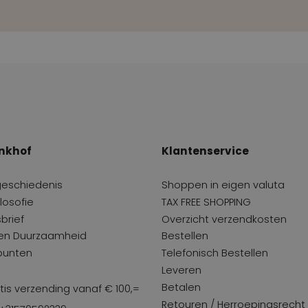
nkhof
Klantenservice
geschiedenis
Shoppen in eigen valuta
losofie
TAX FREE SHOPPING
brief
Overzicht verzendkosten
 en Duurzaamheid
Bestellen
punten
Telefonisch Bestellen
Leveren
Betalen
tis verzending vanaf € 100,=
Retouren / Herroepingsrecht