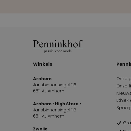
Winkels
Penni
Arnhem
Onze 
Jansbinnensingel 11B
Onze fi
6811 AJ Arnhem
Nieuws
Ethiek
Arnhem • High Store •
Spaar
Jansbinnensingel 11B
6811 AJ Arnhem
Gra
Zwolle