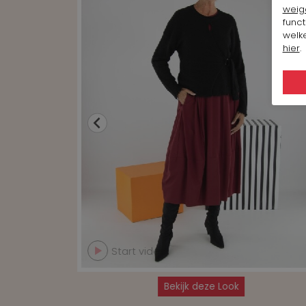
weig
funct
welke
hier
.
Start video
Bekijk deze Look