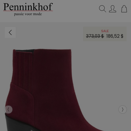
Zoeken...
SALE
373,03 $
186,52 $