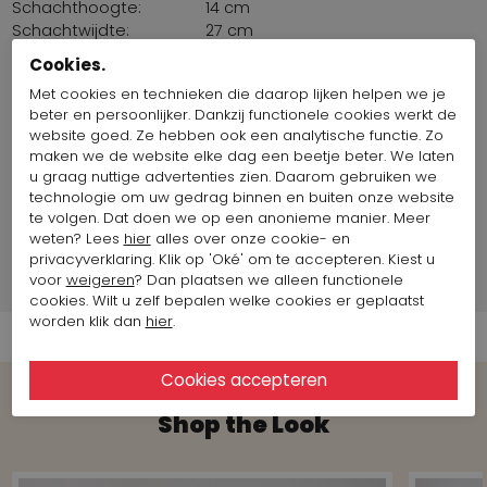
Schachthoogte:
14 cm
Schachtwijdte:
27 cm
Pasvorm::
Normaal
Cookies.
Zool:
Antislip
Met cookies en technieken die daarop lijken helpen we je
Binnenzool
Nee
beter en persoonlijker. Dankzij functionele cookies werkt de
uitneembaar:
website goed. Ze hebben ook een analytische functie. Zo
Land van productie:
Italië
maken we de website elke dag een beetje beter. We laten
Maat artikel op foto:
Maat 38
u graag nuttige advertenties zien. Daarom gebruiken we
technologie om uw gedrag binnen en buiten onze website
te volgen. Dat doen we op een anonieme manier. Meer
Merk Informatie
weten? Lees
hier
alles over onze cookie- en
privacyverklaring. Klik op 'Oké' om te accepteren. Kiest u
voor
weigeren
? Dan plaatsen we alleen functionele
Verzend informatie
cookies. Wilt u zelf bepalen welke cookies er geplaatst
worden klik dan
hier
.
Shop the Look