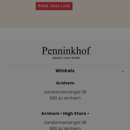
Bekijk deze Look
Winkels
Arnhem
Jansbinnensingel 11B
6811 AJ Arnhem
Arnhem • High Store •
Jansbinnensingel 11B
6811 AJ Arnhem