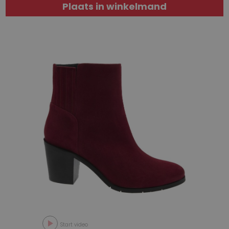
Plaats in winkelmand
Start video