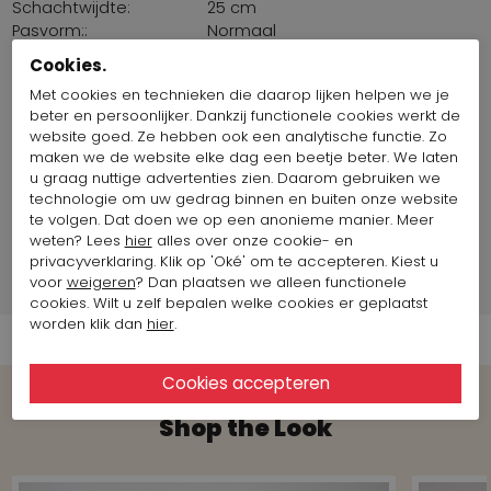
Schachtwijdte:
25 cm
Pasvorm::
Normaal
Zool:
Antislip
Cookies.
Binnenzool
Nee
Met cookies en technieken die daarop lijken helpen we je
uitneembaar:
beter en persoonlijker. Dankzij functionele cookies werkt de
Plateauzool:
2 cm
website goed. Ze hebben ook een analytische functie. Zo
Land van productie:
Italië
maken we de website elke dag een beetje beter. We laten
Maat artikel op foto:
Maat 38
u graag nuttige advertenties zien. Daarom gebruiken we
technologie om uw gedrag binnen en buiten onze website
te volgen. Dat doen we op een anonieme manier. Meer
Merk Informatie
weten? Lees
hier
alles over onze cookie- en
privacyverklaring. Klik op 'Oké' om te accepteren. Kiest u
voor
weigeren
? Dan plaatsen we alleen functionele
Verzend informatie
cookies. Wilt u zelf bepalen welke cookies er geplaatst
worden klik dan
hier
.
Shop the Look