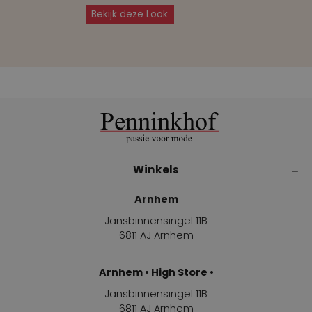
Bekijk deze Look
Winkels
Arnhem
Jansbinnensingel 11B
6811 AJ Arnhem
Arnhem • High Store •
Jansbinnensingel 11B
6811 AJ Arnhem