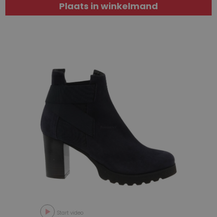
Plaats in winkelmand
Start video