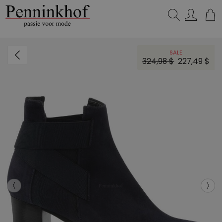
Zoeken...
SALE
324,98 $
227,49 $