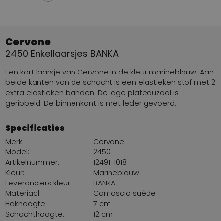
Cervone
2450 Enkellaarsjes BANKA
Een kort laarsje van Cervone in de kleur marineblauw. Aan
beide kanten van de schacht is een elastieken stof met 2
extra elastieken banden. De lage plateauzool is
geribbeld. De binnenkant is met leder gevoerd.
Specificaties
Merk:
Cervone
Model:
2450
Artikelnummer:
12491-1018
Kleur:
Marineblauw
Leveranciers kleur:
BANKA
Materiaal:
Camoscio suède
Hakhoogte:
7 cm
Schachthoogte:
12 cm