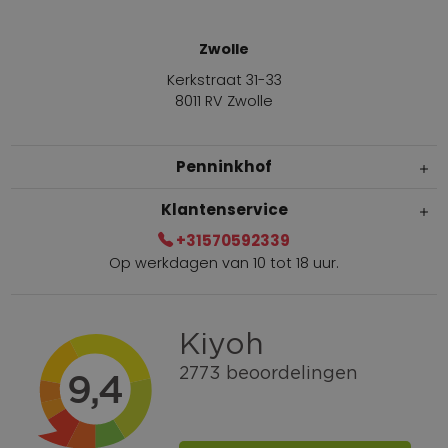
Zwolle
Kerkstraat 31-33
8011 RV Zwolle
Penninkhof
Klantenservice
+31570592339
Op werkdagen van 10 tot 18 uur.
Gratis verzending vanaf € 100,=
Bel +31570592339
Spaarpunten
Shop the Look