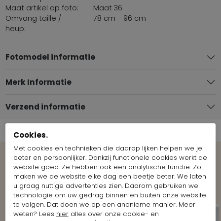
Maat artikel op foto:
Maat 36
Omvang taille /
78 cm - 96 cm
heup:
Fotomodel informatie
Merk Informatie
Verzend informatie
Cookies.
Met cookies en technieken die daarop lijken helpen we je
beter en persoonlijker. Dankzij functionele cookies werkt de
website goed. Ze hebben ook een analytische functie. Zo
Bekijk meer Looks van het merk
maken we de website elke dag een beetje beter. We laten
Cambio
u graag nuttige advertenties zien. Daarom gebruiken we
technologie om uw gedrag binnen en buiten onze website
te volgen. Dat doen we op een anonieme manier. Meer
weten? Lees
hier
alles over onze cookie- en