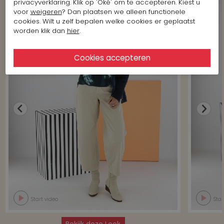
privacyverklaring. Klik op 'Oké' om te accepteren. Kiest u
voor
weigeren
? Dan plaatsen we alleen functionele
cookies. Wilt u zelf bepalen welke cookies er geplaatst
worden klik dan
hier
.
Start video
Star