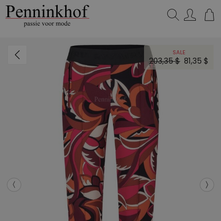
Zoeken...
SALE
203,35 $
81,35 $