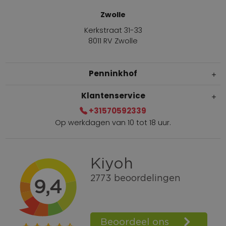
Zwolle
Kerkstraat 31-33
8011 RV Zwolle
Penninkhof
Klantenservice
+31570592339
Op werkdagen van 10 tot 18 uur.
Gratis verzending vanaf € 100,=
Bel +31570592339
Spaarpunten
Shop the Look